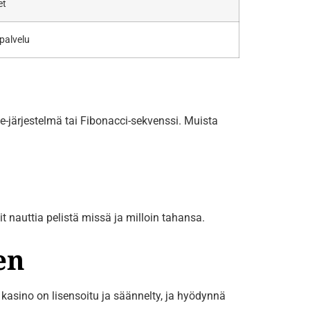
et
palvelu
e-järjestelmä tai Fibonacci-sekvenssi. Muista
oit nauttia pelistä missä ja milloin tahansa.
en
ä kasino on lisensoitu ja säännelty, ja hyödynnä