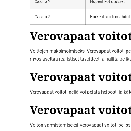
Casino Y
Nopeat kotiutukset
Casino Z
Korkeat voittomahdoll
Verovapaat voitot
Voittojen maksimoimiseksi Verovapaat voitot -pel
myös asettaa realistiset tavoitteet ja hallita pelik
Verovapaat voito
Verovapaat voitot -peliä voi pelata helposti ja käte
Verovapaat voito
Voiton varmistamiseksi Verovapaat voitot -pelissä 