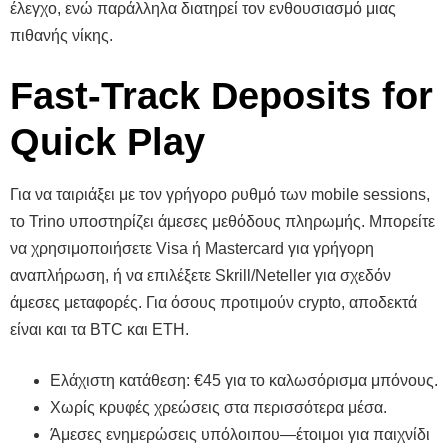
έλεγχο, ενώ παράλληλα διατηρεί τον ενθουσιασμό μιας
πιθανής νίκης.
Fast‑Track Deposits for
Quick Play
Για να ταιριάξει με τον γρήγορο ρυθμό των mobile sessions,
το Trino υποστηρίζει άμεσες μεθόδους πληρωμής. Μπορείτε
να χρησιμοποιήσετε Visa ή Mastercard για γρήγορη
αναπλήρωση, ή να επιλέξετε Skrill/Neteller για σχεδόν
άμεσες μεταφορές. Για όσους προτιμούν crypto, αποδεκτά
είναι και τα BTC και ETH.
Ελάχιστη κατάθεση: €45 για το καλωσόρισμα μπόνους.
Χωρίς κρυφές χρεώσεις στα περισσότερα μέσα.
Άμεσες ενημερώσεις υπόλοιπου—έτοιμοι για παιχνίδι