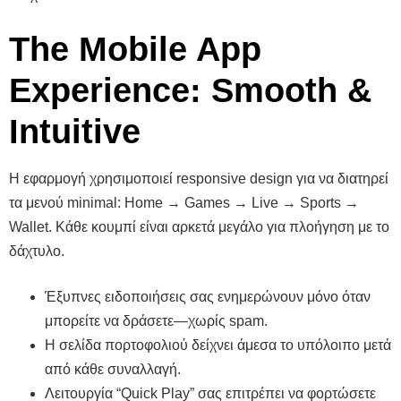
The Mobile App
Experience: Smooth &
Intuitive
Η εφαρμογή χρησιμοποιεί responsive design για να διατηρεί
τα μενού minimal: Home → Games → Live → Sports →
Wallet. Κάθε κουμπί είναι αρκετά μεγάλο για πλοήγηση με το
δάχτυλο.
Έξυπνες ειδοποιήσεις σας ενημερώνουν μόνο όταν
μπορείτε να δράσετε—χωρίς spam.
Η σελίδα πορτοφολιού δείχνει άμεσα το υπόλοιπο μετά
από κάθε συναλλαγή.
Λειτουργία “Quick Play” σας επιτρέπει να φορτώσετε