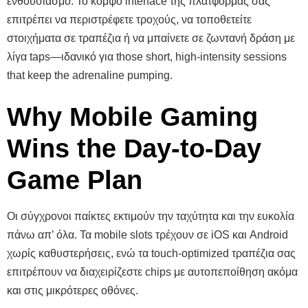
ενθουσιασμό. Το κομψό interface της πλατφόρμας σας
επιτρέπει να περιστρέφετε τροχούς, να τοποθετείτε
στοιχήματα σε τραπέζια ή να μπαίνετε σε ζωντανή δράση με
λίγα taps—ιδανικό για those short, high‑intensity sessions
that keep the adrenaline pumping.
Why Mobile Gaming
Wins the Day‑to‑Day
Game Plan
Οι σύγχρονοι παίκτες εκτιμούν την ταχύτητα και την ευκολία
πάνω απ’ όλα. Τα mobile slots τρέχουν σε iOS και Android
χωρίς καθυστερήσεις, ενώ τα touch‑optimized τραπέζια σας
επιτρέπουν να διαχειρίζεστε chips με αυτοπεποίθηση ακόμα
και στις μικρότερες οθόνες.