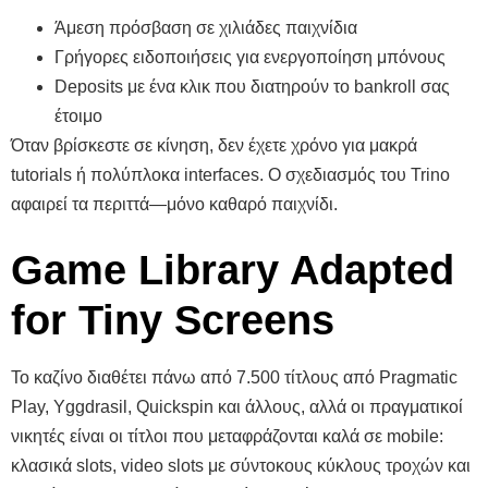
Άμεση πρόσβαση σε χιλιάδες παιχνίδια
Γρήγορες ειδοποιήσεις για ενεργοποίηση μπόνους
Deposits με ένα κλικ που διατηρούν το bankroll σας
έτοιμο
Όταν βρίσκεστε σε κίνηση, δεν έχετε χρόνο για μακρά
tutorials ή πολύπλοκα interfaces. Ο σχεδιασμός του Trino
αφαιρεί τα περιττά—μόνο καθαρό παιχνίδι.
Game Library Adapted
for Tiny Screens
Το καζίνο διαθέτει πάνω από 7.500 τίτλους από Pragmatic
Play, Yggdrasil, Quickspin και άλλους, αλλά οι πραγματικοί
νικητές είναι οι τίτλοι που μεταφράζονται καλά σε mobile:
κλασικά slots, video slots με σύντοκους κύκλους τροχών και