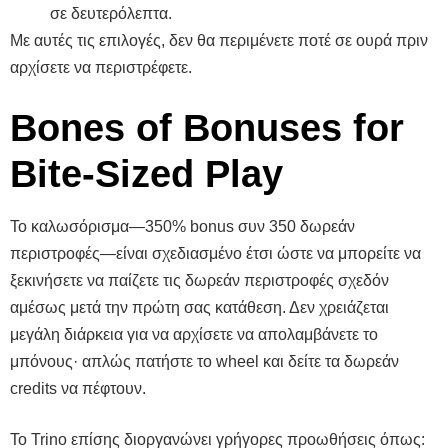
σε δευτερόλεπτα.
Με αυτές τις επιλογές, δεν θα περιμένετε ποτέ σε ουρά πριν
αρχίσετε να περιστρέφετε.
Bones of Bonuses for
Bite‑Sized Play
Το καλωσόρισμα—350% bonus συν 350 δωρεάν
περιστροφές—είναι σχεδιασμένο έτσι ώστε να μπορείτε να
ξεκινήσετε να παίζετε τις δωρεάν περιστροφές σχεδόν
αμέσως μετά την πρώτη σας κατάθεση. Δεν χρειάζεται
μεγάλη διάρκεια για να αρχίσετε να απολαμβάνετε το
μπόνους· απλώς πατήστε το wheel και δείτε τα δωρεάν
credits να πέφτουν.
Το Trino επίσης διοργανώνει γρήγορες προωθήσεις όπως: