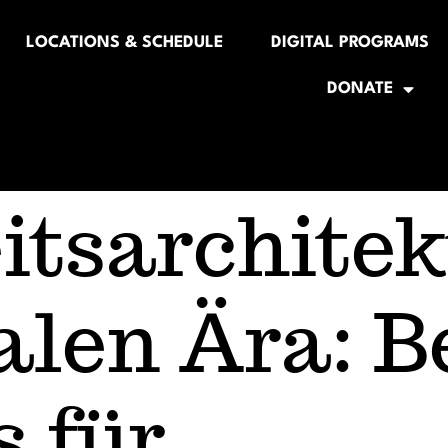
LOCATIONS & SCHEDULE
DIGITAL PROGRAMS
DONATE
itsarchitek
talen Ära: B
s für