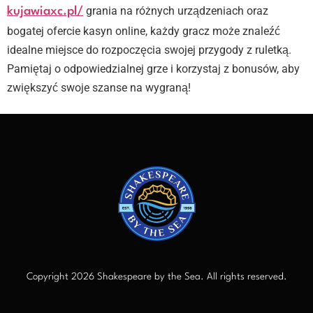
grania na różnych urządzeniach oraz
kujawiaxc.pl/
bogatej ofercie kasyn online, każdy gracz może znaleźć
idealne miejsce do rozpoczęcia swojej przygody z ruletką.
Pamiętaj o odpowiedzialnej grze i korzystaj z bonusów, aby
zwiększyć swoje szanse na wygraną!
Copyright 2026 Shakespeare by the Sea. All rights reserved.