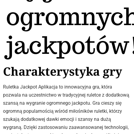
ogromnyc
jackpotów
Charakterystyka gry
Ruletka Jackpot Aplikacja to innowacyjna gra, która
pozwala na uczestnictwo w tradycyjnej ruletce z dodatkową
szansą na wygranie ogromnego jackpotu. Gra cieszy się
ogromną popularnością wśród miłośników ruletki, którzy
szukają dodatkowej dawki emocji i szansy na dużą
wygraną. Dzięki zastosowaniu zaawansowanej technologii,