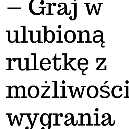
– Graj w
ulubioną
ruletkę z
możliwośc
wygrania