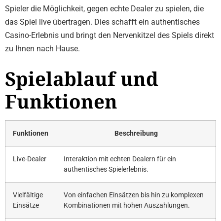
Spieler die Möglichkeit, gegen echte Dealer zu spielen, die
das Spiel live übertragen. Dies schafft ein authentisches
Casino-Erlebnis und bringt den Nervenkitzel des Spiels direkt
zu Ihnen nach Hause.
Spielablauf und
Funktionen
Funktionen
Beschreibung
Live-Dealer
Interaktion mit echten Dealern für ein
authentisches Spielerlebnis.
Vielfältige
Von einfachen Einsätzen bis hin zu komplexen
Einsätze
Kombinationen mit hohen Auszahlungen.