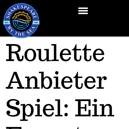
Roulette
Anbieter
Spiel: Ein