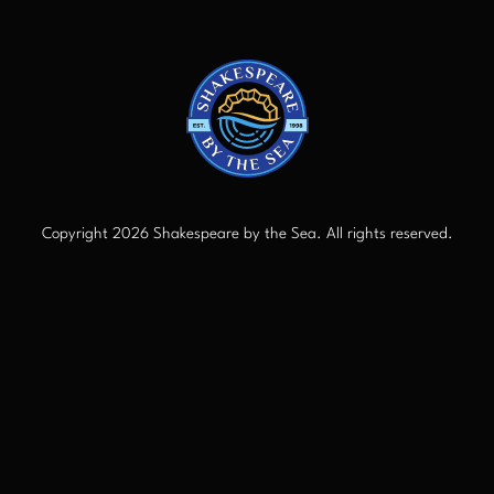
Copyright 2026 Shakespeare by the Sea. All rights reserved.