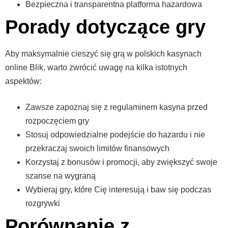
Bezpieczna i transparentna platforma hazardowa
Porady dotyczące gry
Aby maksymalnie cieszyć się grą w polskich kasynach
online Blik, warto zwrócić uwagę na kilka istotnych
aspektów:
Zawsze zapoznaj się z regulaminem kasyna przed
rozpoczęciem gry
Stosuj odpowiedzialne podejście do hazardu i nie
przekraczaj swoich limitów finansowych
Korzystaj z bonusów i promocji, aby zwiększyć swoje
szanse na wygraną
Wybieraj gry, które Cię interesują i baw się podczas
rozgrywki
Porównanie z