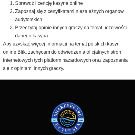
Sprawdź licencję kasyna online
Zapoznaj się z certyfikatami niezależnych organów
audytorskich
Przeczytaj opinie innych graczy na temat uczciwości
danego kasyna
Aby uzyskać więcej informacji na temat polskich kasyn
online Blik, zachęcam do odwiedzenia oficjalnych stron
internetowych tych platform hazardowych oraz zapoznania
się z opiniami innych graczy.