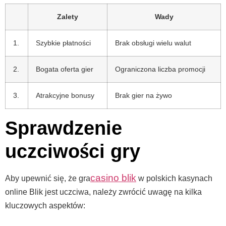
Zalety
Wady
1.
Szybkie płatności
Brak obsługi wielu walut
2.
Bogata oferta gier
Ograniczona liczba promocji
3.
Atrakcyjne bonusy
Brak gier na żywo
Sprawdzenie
uczciwości gry
casino blik
Aby upewnić się, że gra
w polskich kasynach
online Blik jest uczciwa, należy zwrócić uwagę na kilka
kluczowych aspektów: