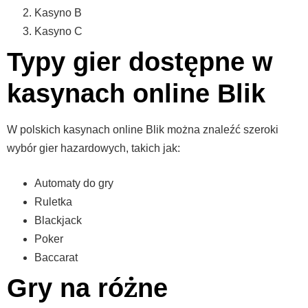
Kasyno B
Kasyno C
Typy gier dostępne w
kasynach online Blik
W polskich kasynach online Blik można znaleźć szeroki
wybór gier hazardowych, takich jak:
Automaty do gry
Ruletka
Blackjack
Poker
Baccarat
Gry na różne