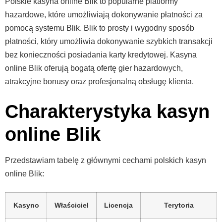
Polskie kasyna online Blik to popularne platformy
hazardowe, które umożliwiają dokonywanie płatności za
pomocą systemu Blik. Blik to prosty i wygodny sposób
płatności, który umożliwia dokonywanie szybkich transakcji
bez konieczności posiadania karty kredytowej. Kasyna
online Blik oferują bogatą ofertę gier hazardowych,
atrakcyjne bonusy oraz profesjonalną obsługę klienta.
Charakterystyka kasyn
online Blik
Przedstawiam tabelę z głównymi cechami polskich kasyn
online Blik:
Kasyno
Właściciel
Licencja
Terytoria