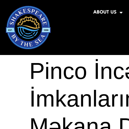
ABOUT US
Pinco İnc
İmkanları
Məkana D