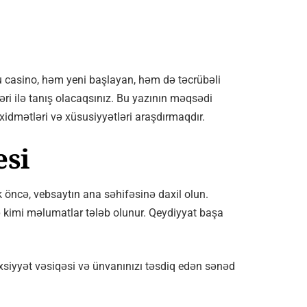
u casino, həm yeni başlayan, həm də təcrübəli
ri ilə tanış olacaqsınız. Bu yazının məqsədi
 xidmətləri və xüsusiyyətləri araşdırmaqdır.
esi
lk öncə, vebsaytın ana səhifəsinə daxil olun.
ə kimi məlumatlar tələb olunur. Qeydiyyat başa
siyyət vəsiqəsi və ünvanınızı təsdiq edən sənəd