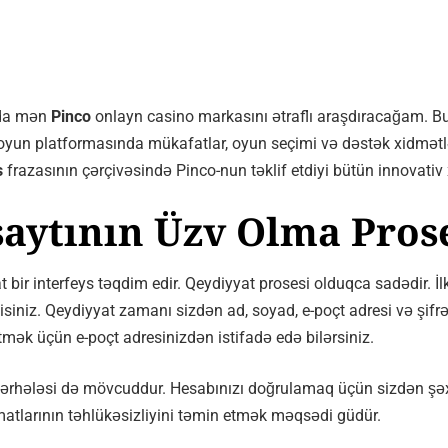
ıda mən
Pinco
onlayn casino markasını ətraflı araşdıracağam. B
u oyun platformasında mükafatlar, oyun seçimi və dəstək xidmətlə
s
frazasının çərçivəsində Pinco-nun təklif etdiyi bütün innovativ
saytının Üzv Olma Pros
 bir interfeys təqdim edir. Qeydiyyat prosesi olduqca sadədir. İ
iniz. Qeydiyyat zamanı sizdən ad, soyad, e-poçt adresi və şifr
etmək üçün e-poçt adresinizdən istifadə edə bilərsiniz.
mərhələsi də mövcuddur. Hesabınızı doğrulamaq üçün sizdən şəx
matlarının təhlükəsizliyini təmin etmək məqsədi güdür.