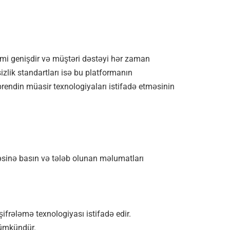
çimi genişdir və müştəri dəstəyi hər zaman
zlik standartları isə bu platformanın
rendin müasir texnologiyaları istifadə etməsinin
sinə basın və tələb olunan məlumatları
ifrələmə texnologiyası istifadə edir.
mümkündür.