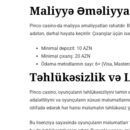
Maliyyə Əməliyyat
Pinco casino-da maliyyə əməliyyatları rahatdır. 
adətən, dərhal həyata keçirilir. Çıxarışlar üçün i
Minimal depozit: 10 AZN
Minimal çıxarış: 20 AZN
Ödəmə metodlarının sayı: 6+ (Visa, Masterc
Təhlükəsizlik və 
Pinco casino, oyunçuların təhlükəsizliyini təmin
ədalətliliyini və oyunçuların xüsusi məlumatların
istifadə edərək hər hansı məlumatın təhlükəsiz ş
Bu lisenziya sayəsində oyunçuların məlumatları 1