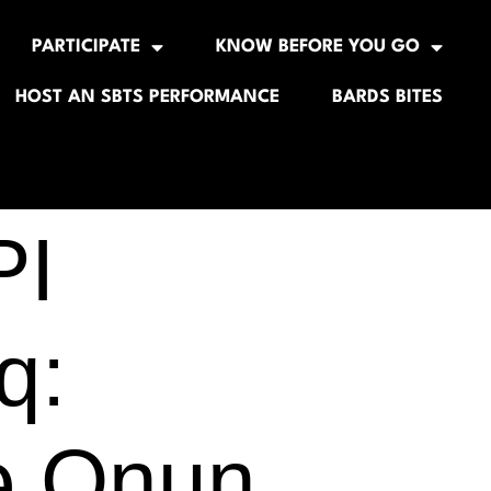
PARTICIPATE
KNOW BEFORE YOU GO
HOST AN SBTS PERFORMANCE
BARDS BITES
PI
q:
ə Onun