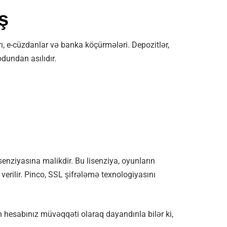
ş
ı, e-cüzdanlar və banka köçürmələri. Depozitlər,
odundan asılıdır.
senziyasına malikdir. Bu lisenziya, oyunların
erilir. Pinco, SSL şifrələmə texnologiyasını
 hesabınız müvəqqəti olaraq dayandırıla bilər ki,