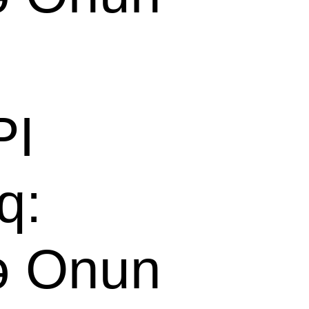
PI
q:
ə Onun