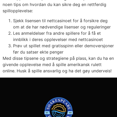
noen tips om hvordan du kan sikre deg en rettferdig
spillopplevelse:
Sjekk lisensen til nettcasinoet for å forsikre deg
om at de har nødvendige lisenser og reguleringer
Les anmeldelser fra andre spillere for å få et
innblikk i deres opplevelser med nettcasinoet
Prøv ut spillet med gratisspinn eller demoversjoner
før du satser ekte penger
Med disse tipsene og strategiene på plass, kan du ha en
givende opplevelse med å spille amerikansk rulett
online. Husk å spille ansvarlig og ha det gøy underveis!