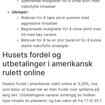
Spennende muligheter for å vinne stort med
risikofylte innsatser
Ulemper:
Risikoen for å tape store summer med
aggressive innsatser
Begrensede muligheter for å vinne jevnt over
tid med høy varians
Behovet for å ha en stor bankroll for å kunne
støtte risikofylte strategier
Husets fordel og
utbetalinger i amerikansk
rulett online
Husets fordel i amerikansk rulett online er 5,26%, noe
som betyr at huset har en liten fordel over spillerne på
lang sikt. Utbetalingene varierer avhengig av hvilken
type innsats du plasserer, og kan være alt fra 1:1 til 35:1.