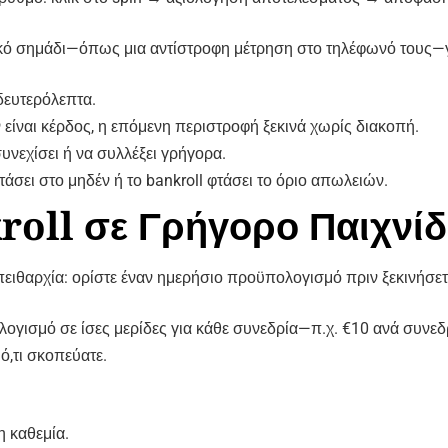
ικό σημάδι—όπως μια αντίστροφη μέτρηση στο τηλέφωνό τους—γι
δευτερόλεπτα.
 είναι κέρδος, η επόμενη περιστροφή ξεκινά χωρίς διακοπή.
υνεχίσει ή να συλλέξει γρήγορα.
τάσει στο μηδέν ή το bankroll φτάσει το όριο απωλειών.
roll σε Γρήγορο Παιχνίδ
η πειθαρχία: ορίστε έναν ημερήσιο προϋπολογισμό πριν ξεκινήσετ
πολογισμό σε ίσες μερίδες για κάθε συνεδρία—π.χ. €10 ανά συ
ό,τι σκοπεύατε.
η καθεμία.