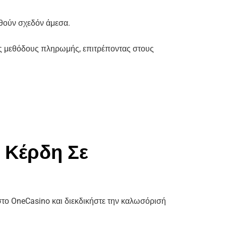
θούν σχεδόν άμεσα.
ρες μεθόδους πληρωμής, επιτρέποντας στους
 Κέρδη Σε
στο OneCasino και διεκδικήστε την καλωσόρισή