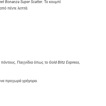
et Bonanza Super Scatter
. Το κουμπί
από πέντε λεπτά.
ς πόντους. Παιχνίδια όπως το
Gold Blitz Express
,
η να προχωρά γρήγορα.