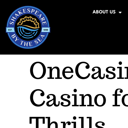
ABOUT US
OneCasi
Casino f
Thrills