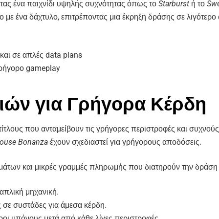
οντας ένα παιχνίδι υψηλής συχνότητας όπως το
Starburst
ή το
Swe
 με ένα δάχτυλο, επιτρέποντας μια έκρηξη δράσης σε λιγότερο 
αι σε απλές data plans
γρήγορο gameplay
διών για Γρήγορα Κέρδη
 τίτλους που ανταμείβουν τις γρήγορες περιστροφές και συχνού
House Bonanza
έχουν σχεδιαστεί για γρήγορους αποδόσεις.
πημάτων και μικρές γραμμές πληρωμής που διατηρούν την δράσ
απλική μηχανική.
σε συστάδες για άμεσα κέρδη.
ροι μπόνους μετά από κάθε λίγες περιστροφές.