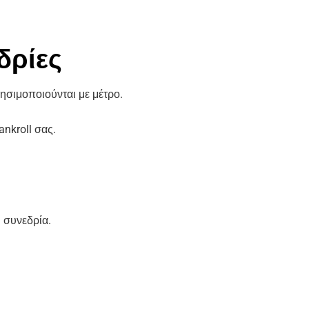
δρίες
ησιμοποιούνται με μέτρο.
nkroll σας.
 συνεδρία.