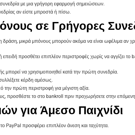
συνεδρία με μια γρήγορη εφαρμογή σημειώσεων.
εδρίας αν είστε μπροστά ή πίσω.
όνους σε Γρήγορες Συνε
η δράση, μικρά μπόνους μπορούν ακόμα να είναι ωφέλιμα αν χρ
επειδή προσθέτει επιπλέον περιστροφές χωρίς να αγγίζει το ba
 μπορεί να χρησιμοποιηθεί κατά την πρώτη συνεδρία.
συλλέξετε κέρδη αμέσως.
ό την πρώτη περιστροφή για μέγιστη αξία.
υς, προσθέστε το στο bankroll πριν προχωρήσετε στην επόμενη
μών για Άμεσο Παιχνίδι
· το PayPal προσφέρει επιπλέον άνεση και ταχύτητα.