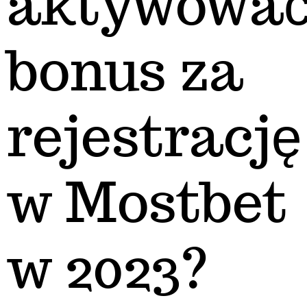
aktywowa
bonus za
rejestrację
w Mostbet
w 2023?