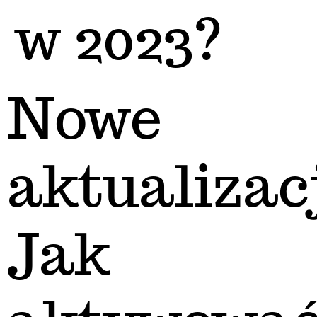
w 2023?
Nowe
aktualizac
Jak