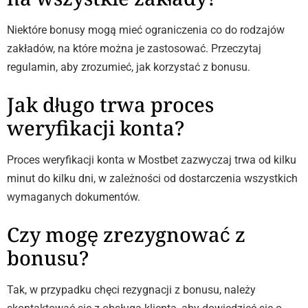
Niektóre bonusy mogą mieć ograniczenia co do rodzajów
zakładów, na które można je zastosować. Przeczytaj
regulamin, aby zrozumieć, jak korzystać z bonusu.
Jak długo trwa proces
weryfikacji konta?
Proces weryfikacji konta w Mostbet zazwyczaj trwa od kilku
minut do kilku dni, w zależności od dostarczenia wszystkich
wymaganych dokumentów.
Czy mogę zrezygnować z
bonusu?
Tak, w przypadku chęci rezygnacji z bonusu, należy