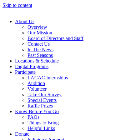
Skip to content
About Us
Overview
Our Mission
Board of Directors and Staff
Contact Us
In The News
Past Seasons
Locations & Schedule
Digital Programs
Participate
LACAC Internships
Audition
Volunteer
Take Our Survey
Special Events
Raffle Prizes
Know Before You Go
FAQs
Things to Bring
Helpful Links
Donate
Individual Support