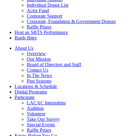
Individual Donor List
Actor Fund
Corporate Support
Corporate, Foundation & Government Donors
Raffle Prizes
Host an SBTS Performance
Bards Bites
About Us
Overview
Our Mission
Board of Directors and Staff
Contact Us
In The News
Past Seasons
Locations & Schedule
Digital Programs
Participate
LACAC Internships
Audition
Volunteer
Take Our Survey
Special Events
Raffle Prizes
Know Before You Go