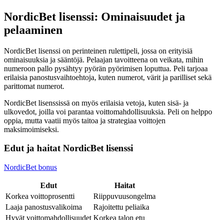
NordicBet lisenssi: Ominaisuudet ja
pelaaminen
NordicBet lisenssi on perinteinen rulettipeli, jossa on erityisiä
ominaisuuksia ja sääntöjä. Pelaajan tavoitteena on veikata, mihin
numeroon pallo pysähtyy pyörän pyörimisen loputtua. Peli tarjoaa
erilaisia panostusvaihtoehtoja, kuten numerot, värit ja parilliset sekä
parittomat numerot.
NordicBet lisenssissä on myös erilaisia vetoja, kuten sisä- ja
ulkovedot, joilla voi parantaa voittomahdollisuuksia. Peli on helppo
oppia, mutta vaatii myös taitoa ja strategiaa voittojen
maksimoimiseksi.
Edut ja haitat NordicBet lisenssi
NordicBet bonus
Edut
Haitat
Korkea voittoprosentti
Riippuvuusongelma
Laaja panostusvalikoima
Rajoitettu peliaika
Hyvät voittomahdollisuudet
Korkea talon etu