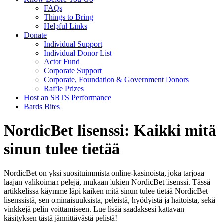
FAQs
Things to Bring
Helpful Links
Donate
Individual Support
Individual Donor List
Actor Fund
Corporate Support
Corporate, Foundation & Government Donors
Raffle Prizes
Host an SBTS Performance
Bards Bites
NordicBet lisenssi: Kaikki mitä
sinun tulee tietää
NordicBet on yksi suosituimmista online-kasinoista, joka tarjoaa
laajan valikoiman pelejä, mukaan lukien NordicBet lisenssi. Tässä
artikkelissa käymme läpi kaiken mitä sinun tulee tietää NordicBet
lisenssistä, sen ominaisuuksista, peleistä, hyödyistä ja haitoista, sekä
vinkkejä pelin voittamiseen. Lue lisää saadaksesi kattavan
käsityksen tästä jännittävästä
pelistä!