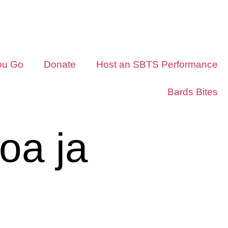
ou Go
Donate
Host an SBTS Performance
Bards Bites
toa ja