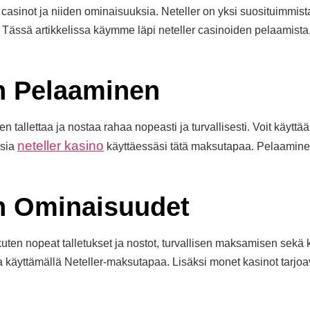
er casinot ja niiden ominaisuuksia. Neteller on yksi suosituimmis
a. Tässä artikkelissa käymme läpi neteller casinoiden pelaamista,
en Pelaaminen
n tallettaa ja nostaa rahaa nopeasti ja turvallisesti. Voit käyttä
neteller kasino
ksia
käyttäessäsi tätä maksutapaa. Pelaaminen 
en Ominaisuudet
 kuten nopeat talletukset ja nostot, turvallisen maksamisen sekä k
 käyttämällä Neteller-maksutapaa. Lisäksi monet kasinot tarjoava