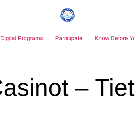
Digital Programs
Participate
Know Before Y
asinot – Tie