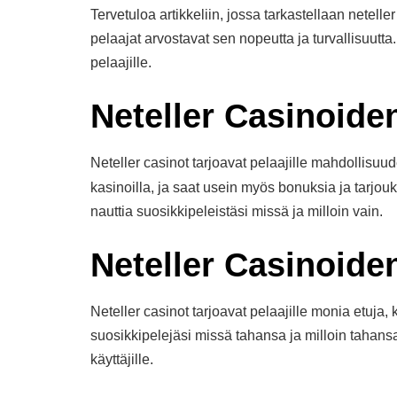
Tervetuloa artikkeliin, jossa tarkastellaan netell
pelaajat arvostavat sen nopeutta ja turvallisuutt
pelaajille.
Neteller Casinoid
Neteller casinot tarjoavat pelaajille mahdollisuude
kasinoilla, ja saat usein myös bonuksia ja tarjou
nauttia suosikkipeleistäsi missä ja milloin vain.
Neteller Casinoid
Neteller casinot tarjoavat pelaajille monia etuja,
suosikkipelejäsi missä tahansa ja milloin tahansa
käyttäjille.