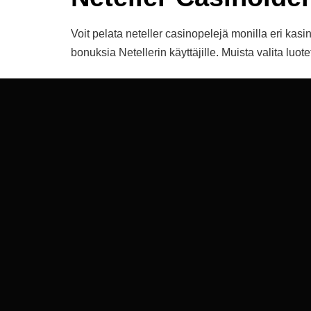
Voit pelata neteller casinopelejä monilla eri ka
bonuksia Netellerin käyttäjille. Muista valita luote