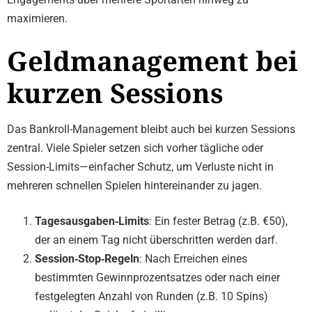
maximieren.
Geldmanagement bei
kurzen Sessions
Das Bankroll-Management bleibt auch bei kurzen Sessions
zentral. Viele Spieler setzen sich vorher tägliche oder
Session-Limits—einfacher Schutz, um Verluste nicht in
mehreren schnellen Spielen hintereinander zu jagen.
Tagesausgaben‑Limits
: Ein fester Betrag (z.B. €50),
der an einem Tag nicht überschritten werden darf.
Session‑Stop‑Regeln
: Nach Erreichen eines
bestimmten Gewinnprozentsatzes oder nach einer
festgelegten Anzahl von Runden (z.B. 10 Spins)