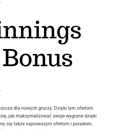
innings
 Bonus
s
szcza dla nowych graczy. Dzięki tym ofertom
 się, jak maksymalizować swoje wygrane dzięki
zymy się także najnowszym ofertom i poradom,