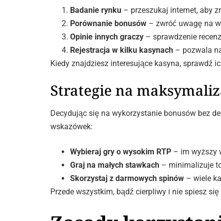
Badanie rynku
– przeszukaj internet, aby z
Porównanie bonusów
– zwróć uwagę na wy
Opinie innych graczy
– sprawdzenie recenz
Rejestracja w kilku kasynach
– pozwala na 
Kiedy znajdziesz interesujące kasyna, sprawdź i
Strategie na maksymali
Decydując się na wykorzystanie bonusów bez dep
wskazówek:
Wybieraj gry o wysokim RTP
– im wyższy w
Graj na małych stawkach
– minimalizuje to
Skorzystaj z darmowych spinów
– wiele k
Przede wszystkim, bądź cierpliwy i nie spiesz s