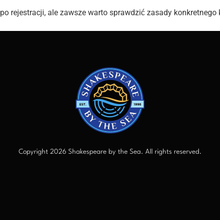
o rejestracji, ale zawsze warto sprawdzić zasady konkretnego
Copyright 2026 Shakespeare by the Sea. All rights reserved.