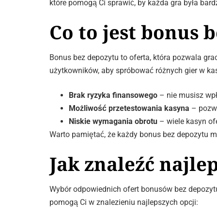
które pomogą Ci sprawić, by każda gra była bard
Co to jest bonus 
Bonus bez depozytu to oferta, która pozwala gr
użytkowników, aby spróbować różnych gier w kas
Brak ryzyka finansowego
– nie musisz wpł
Możliwość przetestowania kasyna
– pozwa
Niskie wymagania obrotu
– wiele kasyn of
Warto pamiętać, że każdy bonus bez depozytu ma 
Jak znaleźć najle
Wybór odpowiednich ofert bonusów bez depozytu m
pomogą Ci w znalezieniu najlepszych opcji: