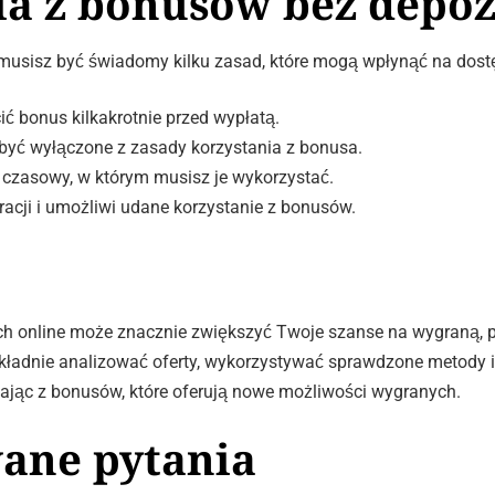
ia z bonusów bez depo
 musisz być świadomy kilku zasad, które mogą wpłynąć na dost
ć bonus kilkakrotnie przed wypłatą.
być wyłączone z zasady korzystania z bonusa.
 czasowy, w którym musisz je wykorzystać.
acji i umożliwi udane korzystanie z bonusów.
h online może znacznie zwiększyć Twoje szanse na wygraną, 
okładnie analizować oferty, wykorzystywać sprawdzone metody i 
tając z bonusów, które oferują nowe możliwości wygranych.
wane pytania