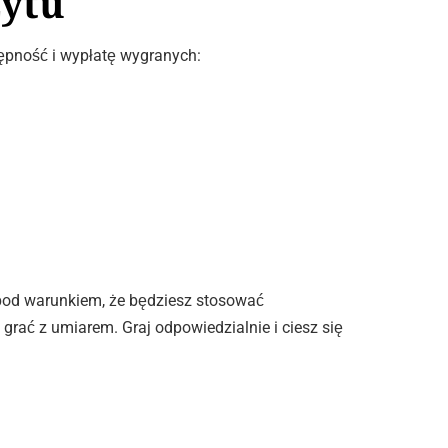
zytu
ępność i wypłatę wygranych:
pod warunkiem, że będziesz stosować
grać z umiarem. Graj odpowiedzialnie i ciesz się