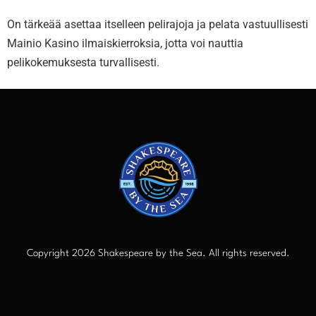
On tärkeää asettaa itselleen pelirajoja ja pelata vastuullisesti
Mainio Kasino ilmaiskierroksia, jotta voi nauttia
pelikokemuksesta turvallisesti.
Copyright 2026 Shakespeare by the Sea. All rights reserved.