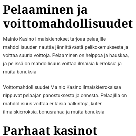
Pelaaminen ja
voittomahdollisuudet
Mainio Kasino ilmaiskierrokset tarjoaa pelaajille
mahdollisuuden nauttia jännittävästä pelikokemuksesta ja
voittaa suuria voittoja. Pelaaminen on helppoa ja hauskaa,
ja pelissä on mahdollisuus voittaa ilmaisia kierroksia ja
muita bonuksia.
Voittomahdollisuudet Mainio Kasino ilmaiskierroksissa
riippuvat pelaajan panostuksesta ja onnesta. Pelaajilla on
mahdollisuus voittaa erilaisia palkintoja, kuten
ilmaiskierroksia, bonusrahaa ja muita bonuksia.
Parhaat kasinot