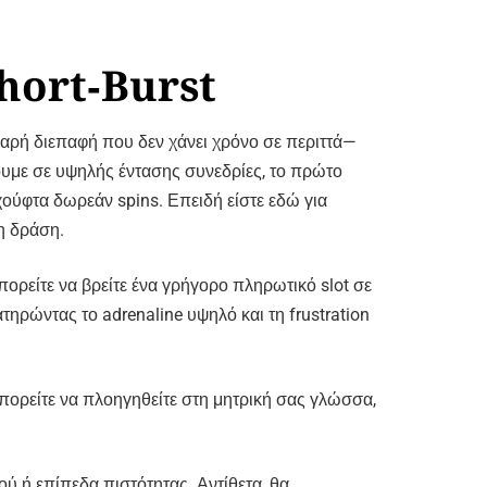
Short‑Burst
θαρή διεπαφή που δεν χάνει χρόνο σε περιττά—
ζουμε σε υψηλής έντασης συνεδρίες, το πρώτο
χούφτα δωρεάν spins. Επειδή είστε εδώ για
τη δράση.
ρείτε να βρείτε ένα γρήγορο πληρωτικό slot σε
ηρώντας το adrenaline υψηλό και τη frustration
μπορείτε να πλοηγηθείτε στη μητρική σας γλώσσα,
ού ή επίπεδα πιστότητας. Αντίθετα, θα