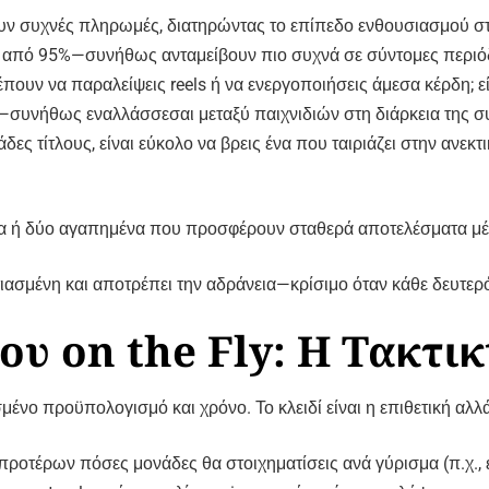
ν συχνές πληρωμές, διατηρώντας το επίπεδο ενθουσιασμού σ
ω από 95%—συνήθως ανταμείβουν πιο συχνά σε σύντομες περιό
πουν να παραλείψεις reels ή να ενεργοποιήσεις άμεσα κέρδη; εί
—συνήθως εναλλάσσεσαι μεταξύ παιχνιδιών στη διάρκεια της σ
ες τίτλους, είναι εύκολο να βρεις ένα που ταιριάζει στην ανεκ
να ή δύο αγαπημένα που προσφέρουν σταθερά αποτελέσματα μέσ
τιασμένη και αποτρέπει την αδράνεια—κρίσιμο όταν κάθε δευτερ
ου on the Fly: Η Τακτι
ισμένο προϋπολογισμό και χρόνο. Το κλειδί είναι η επιθετική αλ
οτέρων πόσες μονάδες θα στοιχηματίσεις ανά γύρισμα (π.χ., έν