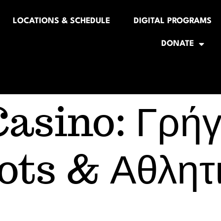
LOCATIONS & SCHEDULE
DIGITAL PROGRAMS
DONATE
asino: Γρή
ots & Αθλητ