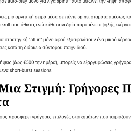
σε auto‑play μόνο για λίγα spins—αυτό μειώνει την λήψη απο
ις μια αρνητική σειρά μέσα σε πέντε spins, σταμάτα αμέσως κ
kroll σου άθικτο, ενώ κάθε συνεδρία παραμένει υψηλής ενέργει
ια στρατηγική “all‑in” μόνο αφού εξασφαλίσουν ένα μικρό κέρδο
ιες κατά τη διάρκεια σύντομου παιχνιδιού.
ψεις (έως €500 την ημέρα), μπορείς να εξαργυρώσεις γρήγορα μ
να short‑burst sessions.
 Μια Στιγμή: Γρήγορες 
τα
 τους προσφέρει γρήγορες επιλογές στοιχημάτων που ταιριάζουν