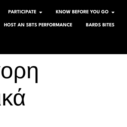
PARTICIPATE
KNOW BEFORE YOU GO
HOST AN SBTS PERFORMANCE
BARDS BITES
γορη
ικά