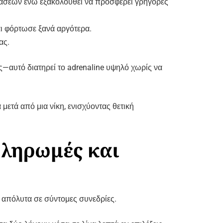
φάσεων ενώ εξακολουθεί να προσφέρει γρήγορες
αι φόρτωσε ξανά αργότερα.
ας.
ς—αυτό διατηρεί το adrenaline υψηλό χωρίς να
ετά από μια νίκη, ενισχύοντας θετική
Πληρωμές και
 απόλυτα σε σύντομες συνεδρίες.