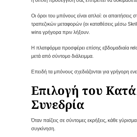
η διπλή προσέγγιση σας επιτρέπει να δοκιμάσε
Οι όροι του μπόνους είναι απλοί: οι απαιτήσει
τραπεζικών μεταφορών (οι καταθέσεις μέσω Skrill
wins γρήγορα πριν λήξουν.
Η πλατφόρμα προσφέρει επίσης εβδομαδιαία rel
μετά από σύντομο διάλειμμα.
Επειδή τα μπόνους σχεδιάζονται για γρήγορη ενε
Επιλογή του Κατά
Συνεδρία
Όταν παίζεις σε σύντομες εκρήξεις, κάθε γύρισμ
συγκίνηση.