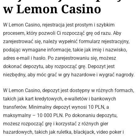
w Lemon Casino
W Lemon Casino, rejestracja jest prostym i szybkim
procesem, który pozwoli Ci rozpocząć grę od razu. Aby
zarejestrować się, należy wypełnić formularz rejestracyjny,
podając wymagane informacje, takie jak imię i nazwisko,
adres e-mail i hasło. Po zarejestrowaniu się, możesz
dokonać depozytu, aby rozpocząć grę. Depozyt jest
niezbędny, aby móc grać w gry hazardowe i wygrać nagrody.
W Lemon Casino, depozyt jest dostępny w różnych formach,
takich jak kart kredytowych, e-walletów i bankowych
transferów. Minimalny depozyt wynosi 10 PLN, a
maksymalny – 10 000 PLN. Po dokonaniu depozytu,
możesz rozpocząć grę i korzystać z różnych gier
hazardowych, takich jak ruletka, blackjack, video poker i