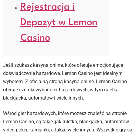
Rejestracja i
Depozyt w Lemon
Casino
Jeśli szukasz kasyna online, które oferuje emocjonujące
doświadczenie hazardowe, Lemon Casino jest idealnym
wyborem. Z oficjalną stroną kasyna online, Lemon Casino
oferuje szeroki wybór gier hazardowych, w tym ruletka,
blackjacka, automatów i wiele innych.
Wśród gier hazardowych, które możesz znaleźć na stronie
Lemon Casino, są takie, jak ruletka, blackjacka, automatów,
video poker, karcianki, a także wiele innych. Wszystkie gry są