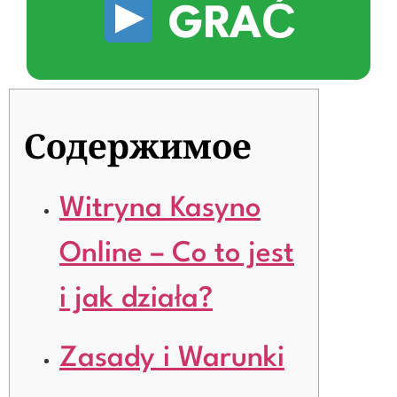
GRAĆ
Содержимое
Witryna Kasyno
Online – Co to jest
i jak działa?
Zasady i Warunki