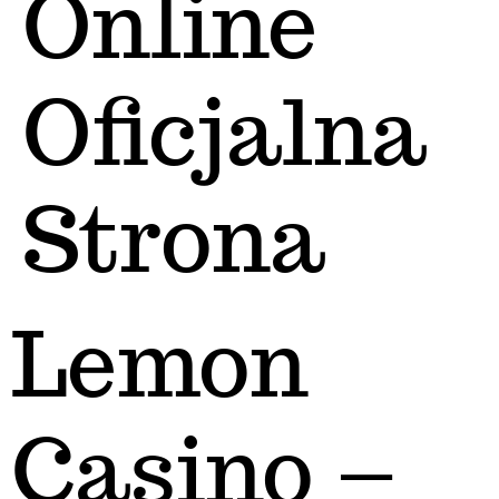
Online
Oficjalna
Strona
Lemon
Casino –