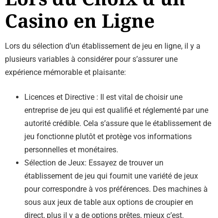
Casino en Ligne
Lors du sélection d’un établissement de jeu en ligne, il y a
plusieurs variables à considérer pour s’assurer une
expérience mémorable et plaisante:
Licences et Directive : Il est vital de choisir une
entreprise de jeu qui est qualifié et réglementé par une
autorité crédible. Cela s’assure que le établissement de
jeu fonctionne plutôt et protège vos informations
personnelles et monétaires.
Sélection de Jeux: Essayez de trouver un
établissement de jeu qui fournit une variété de jeux
pour correspondre à vos préférences. Des machines à
sous aux jeux de table aux options de croupier en
direct, plus il y a de options prêtes, mieux c’est.