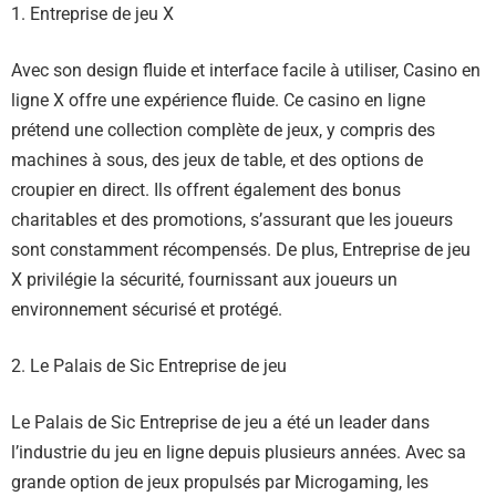
1. Entreprise de jeu X
Avec son design fluide et interface facile à utiliser, Casino en
ligne X offre une expérience fluide. Ce casino en ligne
prétend une collection complète de jeux, y compris des
machines à sous, des jeux de table, et des options de
croupier en direct. Ils offrent également des bonus
charitables et des promotions, s’assurant que les joueurs
sont constamment récompensés. De plus, Entreprise de jeu
X privilégie la sécurité, fournissant aux joueurs un
environnement sécurisé et protégé.
2. Le Palais de Sic Entreprise de jeu
Le Palais de Sic Entreprise de jeu a été un leader dans
l’industrie du jeu en ligne depuis plusieurs années. Avec sa
grande option de jeux propulsés par Microgaming, les