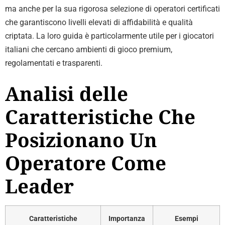
ma anche per la sua rigorosa selezione di operatori certificati
che garantiscono livelli elevati di affidabilità e qualità
criptata. La loro guida è particolarmente utile per i giocatori
italiani che cercano ambienti di gioco premium,
regolamentati e trasparenti.
Analisi delle
Caratteristiche Che
Posizionano Un
Operatore Come
Leader
Caratteristiche
Importanza
Esempi