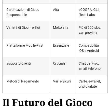
Certificazioni di Gioco
Alta
eCOGRA, GLI,
Responsabile
iTech Labs
Varietà di Giochi e Slot
Molto alta
Più di 500 slot,
vari provider
Piattaforme Mobile-First
Essenziale
Compatibilità
iOS e Android
Supporto Clienti
Cruciale
Chat dal vivo,
email, telefono
Metodi di Pagamento
Vari e Sicuri
Carte, e-wallet,
criptovalute
Il Futuro del Gioco