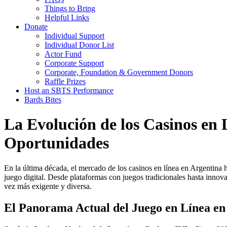
Things to Bring
Helpful Links
Donate
Individual Support
Individual Donor List
Actor Fund
Corporate Support
Corporate, Foundation & Government Donors
Raffle Prizes
Host an SBTS Performance
Bards Bites
La Evolución de los Casinos en
Oportunidades
En la última década, el mercado de los casinos en línea en Argentina
juego digital. Desde plataformas con juegos tradicionales hasta innova
vez más exigente y diversa.
El Panorama Actual del Juego en Línea en