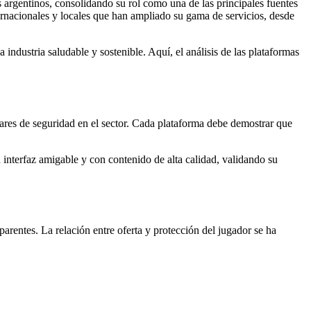
s argentinos, consolidando su rol como una de las principales fuentes
ternacionales y locales que han ampliado su gama de servicios, desde
 industria saludable y sostenible. Aquí, el análisis de las plataformas
ares de seguridad en el sector. Cada plataforma debe demostrar que
 interfaz amigable y con contenido de alta calidad, validando su
arentes. La relación entre oferta y protección del jugador se ha