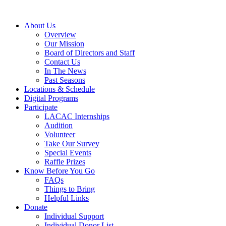
Skip
to
About Us
content
Overview
Our Mission
Board of Directors and Staff
Contact Us
In The News
Past Seasons
Locations & Schedule
Digital Programs
Participate
LACAC Internships
Audition
Volunteer
Take Our Survey
Special Events
Raffle Prizes
Know Before You Go
FAQs
Things to Bring
Helpful Links
Donate
Individual Support
Individual Donor List