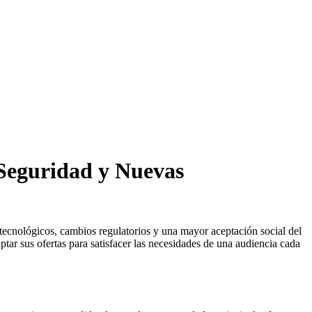
 Seguridad y Nuevas
tecnológicos, cambios regulatorios y una mayor aceptación social del
ptar sus ofertas para satisfacer las necesidades de una audiencia cada