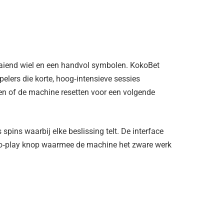
raaiend wiel en een handvol symbolen. KokoBet
pelers die korte, hoog‑intensieve sessies
len of de machine resetten voor een volgende
spins waarbij elke beslissing telt. De interface
uto‑play knop waarmee de machine het zware werk