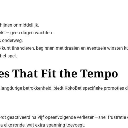
hijnen onmiddellijk.
rkt – geen dagen wachten.
s onderweg.
ie kunt financieren, beginnen met draaien en eventuele winsten
het spel.
es That Fit the Tempo
ngdurige betrokkenheid, biedt KokoBet specifieke promoties die 
wordt geactiveerd na vijf opeenvolgende verliezen—snel frustratie
a elke ronde, wat extra spanning toevoegt.