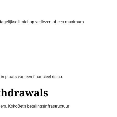
 dagelijkse limiet op verliezen of een maximum
n plaats van een financieel risico.
ithdrawals
ers. KokoBet’s betalingsinfrastructuur