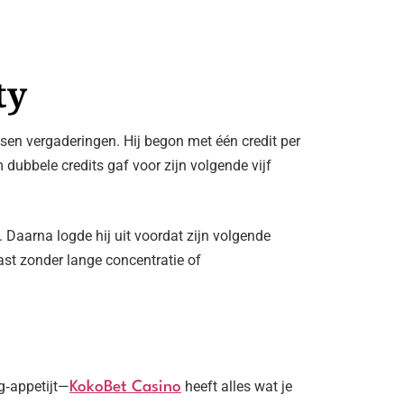
ty
sen vergaderingen. Hij begon met één credit per
 dubbele credits gaf voor zijn volgende vijf
. Daarna logde hij uit voordat zijn volgende
ast zonder lange concentratie of
g‑appetijt—
heeft alles wat je
KokoBet Casino