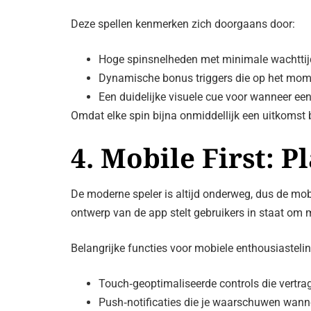
Deze spellen kenmerken zich doorgaans door:
Hoge spinsnelheden met minimale wachttijd
Dynamische bonus triggers die op het mome
Een duidelijke visuele cue voor wanneer een
Omdat elke spin bijna onmiddellijk een uitkomst b
4. Mobile First: P
De moderne speler is altijd onderweg, dus de mob
ontwerp van de app stelt gebruikers in staat om 
Belangrijke functies voor mobiele enthousiastelin
Touch‑geoptimaliseerde controls die vertra
Push‑notificaties die je waarschuwen wann