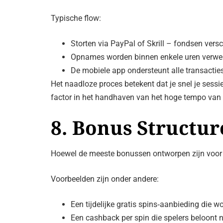
Typische flow:
Storten via PayPal of Skrill – fondsen versc
Opnames worden binnen enkele uren verwe
De mobiele app ondersteunt alle transactie
Het naadloze proces betekent dat je snel je sess
factor in het handhaven van het hoge tempo van 
8. Bonus Structur
Hoewel de meeste bonussen ontworpen zijn voor la
Voorbeelden zijn onder andere:
Een tijdelijke gratis spins‑aanbieding die 
Een cashback per spin die spelers beloont n