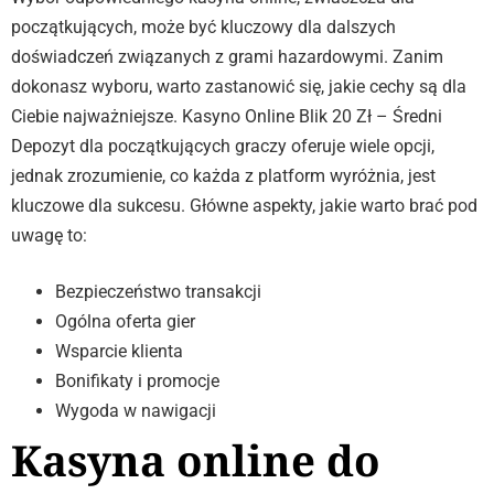
początkujących, może być kluczowy dla dalszych
doświadczeń związanych z grami hazardowymi. Zanim
dokonasz wyboru, warto zastanowić się, jakie cechy są dla
Ciebie najważniejsze. Kasyno Online Blik 20 Zł – Średni
Depozyt dla początkujących graczy oferuje wiele opcji,
jednak zrozumienie, co każda z platform wyróżnia, jest
kluczowe dla sukcesu. Główne aspekty, jakie warto brać pod
uwagę to:
Bezpieczeństwo transakcji
Ogólna oferta gier
Wsparcie klienta
Bonifikaty i promocje
Wygoda w nawigacji
Kasyna online do