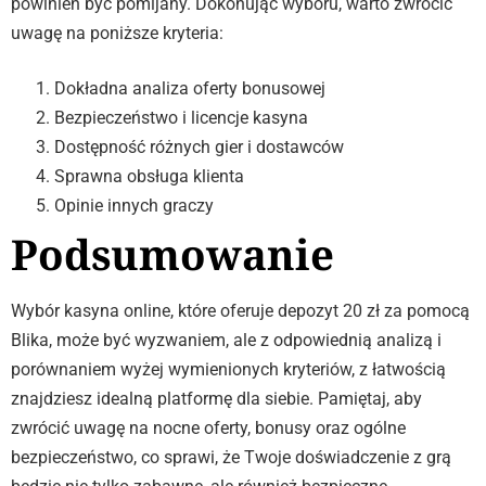
powinien być pomijany. Dokonując wyboru, warto zwrócić
uwagę na poniższe kryteria:
Dokładna analiza oferty bonusowej
Bezpieczeństwo i licencje kasyna
Dostępność różnych gier i dostawców
Sprawna obsługa klienta
Opinie innych graczy
Podsumowanie
Wybór kasyna online, które oferuje depozyt 20 zł za pomocą
Blika, może być wyzwaniem, ale z odpowiednią analizą i
porównaniem wyżej wymienionych kryteriów, z łatwością
znajdziesz idealną platformę dla siebie. Pamiętaj, aby
zwrócić uwagę na nocne oferty, bonusy oraz ogólne
bezpieczeństwo, co sprawi, że Twoje doświadczenie z grą