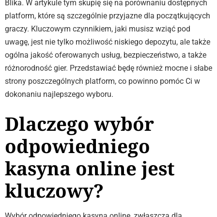
Blika. W artykule tym skupię się na porównaniu dostępnych
platform, które są szczególnie przyjazne dla początkujących
graczy. Kluczowym czynnikiem, jaki musisz wziąć pod
uwagę, jest nie tylko możliwość niskiego depozytu, ale także
ogólna jakość oferowanych usług, bezpieczeństwo, a także
różnorodność gier. Przedstawiać będę również mocne i słabe
strony poszczególnych platform, co powinno pomóc Ci w
dokonaniu najlepszego wyboru.
Dlaczego wybór
odpowiedniego
kasyna online jest
kluczowy?
Wybór odpowiedniego kasyna online, zwłaszcza dla