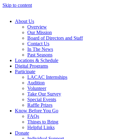
Skip to content
About Us
Overview
Our Mission
Board of Directors and Staff
Contact Us
In The News
Past Seasons
Locations & Schedule
Digital Programs
Participate
LACAC Internships
Audition
Volunteer
Take Our Survey
Special Events
Raffle Prizes
Know Before You Go
FAQs
Things to Bring
Helpful Links
Donate
Individual Support