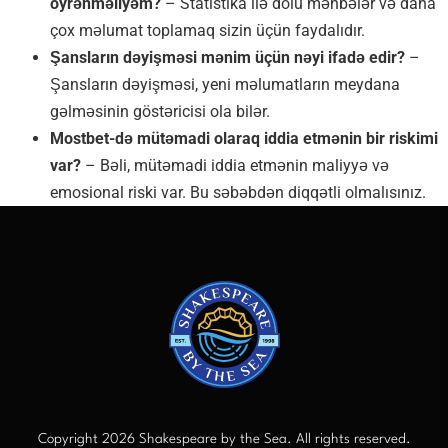
öyrənməliyəm?
– Statistika ilə dolu mənbələr və daha
çox məlumat toplamaq sizin üçün faydalıdır.
Şansların dəyişməsi mənim üçün nəyi ifadə edir?
–
Şansların dəyişməsi, yeni məlumatların meydana
gəlməsinin göstəricisi ola bilər.
Mostbet-də mütəmadi olaraq iddia etmənin bir riskimi
var?
– Bəli, mütəmadi iddia etmənin maliyyə və
emosional riski var. Bu səbəbdən diqqətli olmalısınız.
Copyright 2026 Shakespeare by the Sea. All rights reserved.