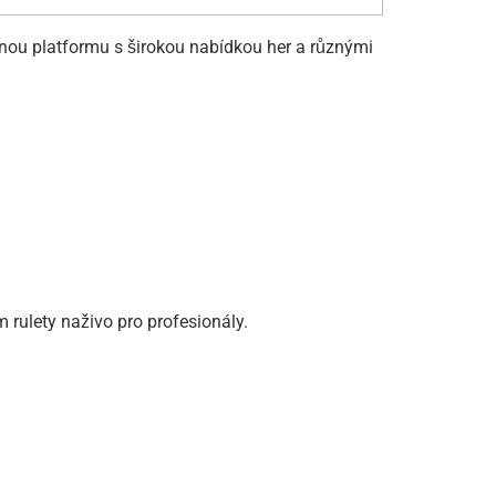
odnou platformu s širokou nabídkou her a různými
 rulety naživo pro profesionály.