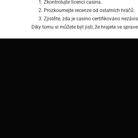
Zkontrolujte licenci casina.
Prozkoumejte recenze od ostatních hráčů.
Zjistěte, zda je casino certifikováno nezávi
Díky tomu si můžete být jisti, že hrajete ve spra