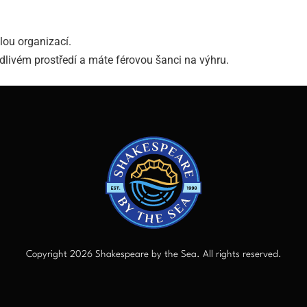
slou organizací.
vedlivém prostředí a máte férovou šanci na výhru.
Copyright 2026 Shakespeare by the Sea. All rights reserved.