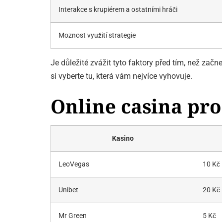
Interakce s krupiérem a ostatními hráči
Moznost využití strategie
Je důležité zvážit tyto faktory před tím, než začn
si vyberte tu, která vám nejvíce vyhovuje.
Online casina pro
Kasino
LeoVegas
10 Kč
Unibet
20 Kč
Mr Green
5 Kč