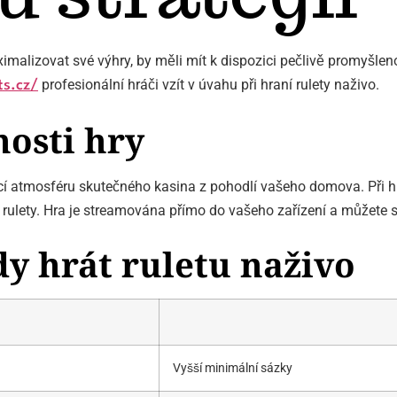
maximalizovat své výhry, by měli mít k dispozici pečlivě promyšle
profesionální hráči vzít v úvahu při hraní rulety naživo.
s.cz/
nosti hry
jící atmosféru skutečného kasina z pohodlí vašeho domova. Při h
 rulety. Hra je streamována přímo do vašeho zařízení a můžete 
y hrát ruletu naživo
Vyšší minimální sázky