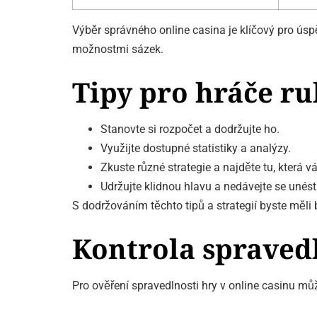
Výběr správného online casina je klíčový pro úspě
možnostmi sázek.
Tipy pro hráče ru
Stanovte si rozpočet a dodržujte ho.
Využijte dostupné statistiky a analýzy.
Zkuste různé strategie a najděte tu, která v
Udržujte klidnou hlavu a nedávejte se unés
S dodržováním těchto tipů a strategií byste měli
Kontrola spravedl
Pro ověření spravedlnosti hry v online casinu můž