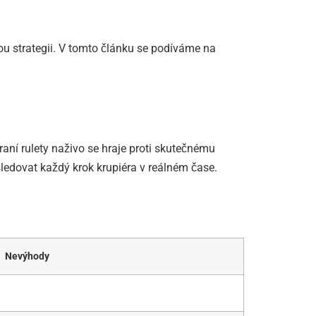
nou strategii. V tomto článku se podíváme na
raní rulety naživo se hraje proti skutečnému
sledovat každý krok krupiéra v reálném čase.
Nevýhody