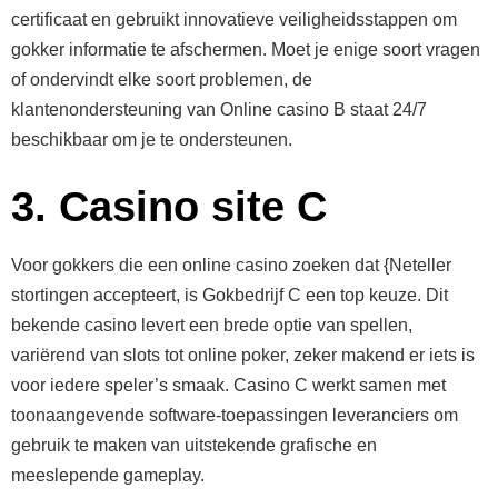
certificaat en gebruikt innovatieve veiligheidsstappen om
gokker informatie te afschermen. Moet je enige soort vragen
of ondervindt elke soort problemen, de
klantenondersteuning van Online casino B staat 24/7
beschikbaar om je te ondersteunen.
3. Casino site C
Voor gokkers die een online casino zoeken dat {Neteller
stortingen accepteert, is Gokbedrijf C een top keuze. Dit
bekende casino levert een brede optie van spellen,
variërend van slots tot online poker, zeker makend er iets is
voor iedere speler’s smaak. Casino C werkt samen met
toonaangevende software-toepassingen leveranciers om
gebruik te maken van uitstekende grafische en
meeslepende gameplay.