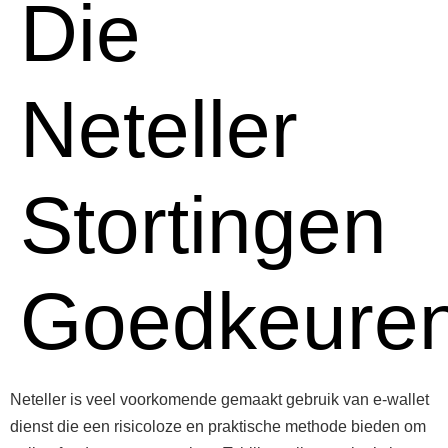
Die
Neteller
Stortingen
Goedkeure
Neteller is veel voorkomende gemaakt gebruik van e-wallet
dienst die een risicoloze en praktische methode bieden om