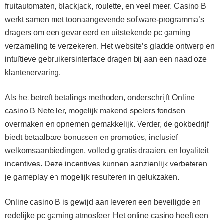
fruitautomaten, blackjack, roulette, en veel meer. Casino B
werkt samen met toonaangevende software-programma’s
dragers om een gevarieerd en uitstekende pc gaming
verzameling te verzekeren. Het website’s gladde ontwerp en
intuïtieve gebruikersinterface dragen bij aan een naadloze
klantenervaring.
Als het betreft betalings methoden, onderschrijft Online
casino B Neteller, mogelijk makend spelers fondsen
overmaken en opnemen gemakkelijk. Verder, de gokbedrijf
biedt betaalbare bonussen en promoties, inclusief
welkomsaanbiedingen, volledig gratis draaien, en loyaliteit
incentives. Deze incentives kunnen aanzienlijk verbeteren
je gameplay en mogelijk resulteren in gelukzaken.
Online casino B is gewijd aan leveren een beveiligde en
redelijke pc gaming atmosfeer. Het online casino heeft een