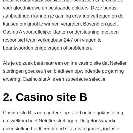
voor gloednieuwe en bestaande gokkers. Deze bonus-
aanbiedingen kunnen je gaming ervaring verhogen en de
kansen om groot te winnen vergroten. Bovendien geeft
Casino A voortreffelijke klanten ondersteuning, met een
responsief team verkrijgbaar 24/7 om vragen te
beantwoorden enige vragen of problemen.
Als je op zoek bent naar een online casino site dat Neteller
stortingen goedkeurt en biedt een opwindende pc gaming
ervaring, Casino site A is een superieure selectie.
2. Casino site B
Casino site B is een andere top-rated online gokinstelling
dat welkom heet Neteller stortingen. Dit geloofwaardig
gokinstelling biedt een breed scala van games, inclusief