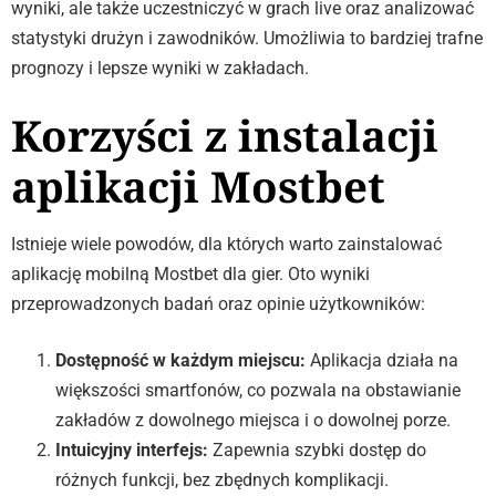
wyniki, ale także uczestniczyć w grach live oraz analizować
statystyki drużyn i zawodników. Umożliwia to bardziej trafne
prognozy i lepsze wyniki w zakładach.
Korzyści z instalacji
aplikacji Mostbet
Istnieje wiele powodów, dla których warto zainstalować
aplikację mobilną Mostbet dla gier. Oto wyniki
przeprowadzonych badań oraz opinie użytkowników:
Dostępność w każdym miejscu:
Aplikacja działa na
większości smartfonów, co pozwala na obstawianie
zakładów z dowolnego miejsca i o dowolnej porze.
Intuicyjny interfejs:
Zapewnia szybki dostęp do
różnych funkcji, bez zbędnych komplikacji.