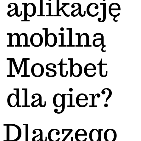
aplikację
mobilną
Mostbet
dla gier?
Dlaczego