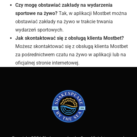
Czy mogę obstawiać zakłady na wydarzenia
sportowe na żywo?
Tak, w aplikacji Mostbet można
obstawiać zakłady na żywo w trakcie trwania
wydarzeń sportowych.
Jak skontaktować się z obsługą klienta Mostbet?
Możesz skontaktować się z obsługą klienta Mostbet
za pośrednictwem czatu na żywo w aplikacji lub na
oficjalnej stronie internetowej.