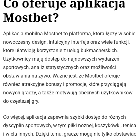
Co oferuje aplikacja
Mostbet?
Aplikacja mobilna Mostbet to platforma, która łączy w sobie
nowoczesny design, intuicyjny interfejs oraz wiele funkcji,
które ułatwiają korzystanie z usług bukmacherskich.
Użytkownicy mają dostęp do najnowszych wydarzeń
sportowych, analiz statystycznych oraz możliwości
obstawiania na żywo. Ważne jest, że Mostbet oferuje
również atrakcyjne bonusy i promocje, które przyciągają
nowych graczy, a także motywują obecnych użytkowników
do częstszej gry.
Co więcej, aplikacja zapewnia szybki dostęp do różnych
dyscyplin sportowych, w tym piłki nożnej, koszykówki, tenisa
i wielu innych. Dzięki temu, gracze mogą nie tylko obstawiać