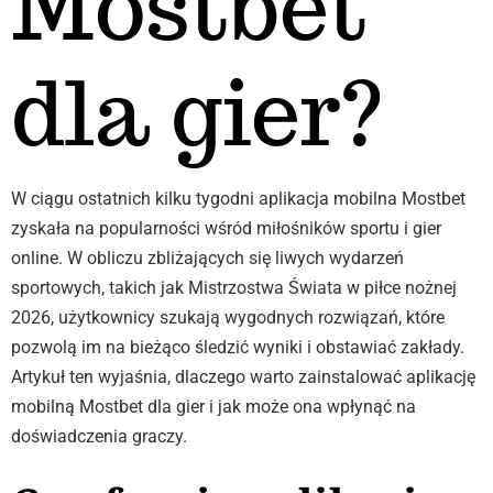
Mostbet
dla gier?
W ciągu ostatnich kilku tygodni aplikacja mobilna Mostbet
zyskała na popularności wśród miłośników sportu i gier
online. W obliczu zbliżających się liwych wydarzeń
sportowych, takich jak Mistrzostwa Świata w piłce nożnej
2026, użytkownicy szukają wygodnych rozwiązań, które
pozwolą im na bieżąco śledzić wyniki i obstawiać zakłady.
Artykuł ten wyjaśnia, dlaczego warto zainstalować aplikację
mobilną Mostbet dla gier i jak może ona wpłynąć na
doświadczenia graczy.