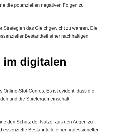
hne die potenziellen negativen Folgen zu
er Strategien das Gleichgewicht zu wahren. Die
ssenzieller Bestandteil einer nachhaltigen
 im digitalen
 Online-Slot-Genres. Es ist evident, dass die
örden und die Spielergemeinschaft
, ohne den Schutz der Nutzer aus den Augen zu
d essenzielle Bestandteile einer professionellen