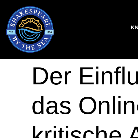
KN
Der Einfl
das Onlin
kritische