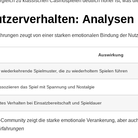
rgleich zu klassischen Casinospielen deutlich höher ist, was di
utzerverhalten: Analysen
ahrungen zeugt von einer starken emotionalen Bindung der Nutze
Auswirkung
 wiederkehrende Spielmuster, die zu wiederholtem Spielen führen
assoziieren das Spiel mit Spannung und Nostalgie
tes Verhalten bei Einsatzbereitschaft und Spieldauer
e-Community zeigt die starke emotionale Verankerung, aber auch
rfahrungen