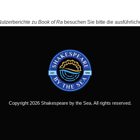
Nutzerberichte zu
Book of Ra
besuchen Sie bitte die ausführlic
Copyright 2026 Shakespeare by the Sea. All rights reserved.