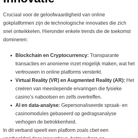
Cruciaal voor de geloofwaardigheid van online
gokplatformen zijn de technologische innovaties die zich
snel ontwikkelen. Hieronder enkele trends die de toekomst
domineren:
Blockchain en Cryptocurrency:
Transparante
transacties en anonieme inzet mogelijk maken, wat het
vertrouwen in online platforms versterkt.
Virtual Reality (VR) en Augmented Reality (AR):
Het
creëren van meeslepende ervaringen die fysieke
casino’s nabootsen en zelfs overtreffen.
AI en data-analyse:
Gepersonaliseerde spraak- en
casinomodules gebaseerd op gedragsanalyse
verhogen de betrokkenheid.
In dit verband speelt een platform zoals cbet een