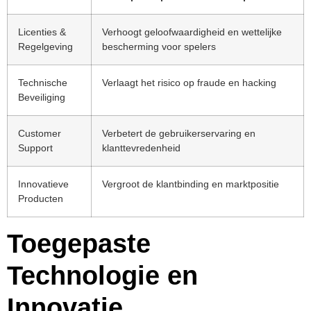
Licenties &
Verhoogt geloofwaardigheid en wettelijke
Regelgeving
bescherming voor spelers
Technische
Verlaagt het risico op fraude en hacking
Beveiliging
Customer
Verbetert de gebruikerservaring en
Support
klanttevredenheid
Innovatieve
Vergroot de klantbinding en marktpositie
Producten
Toegepaste
Technologie en
Innovatie