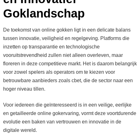
Goklandschap
De toekomst van online gokken ligt in een delicate balans
tussen innovatie, veiligheid en regelgeving. Platforms die
inzetten op transparantie en technologische
vooruitstrevendheid zullen niet alleen overleven, maar
floreren in deze competitieve markt. Het is daarom belangrijk
voor zowel spelers als operators om te kiezen voor
betrouwbare aanbieders zoals cbet, die de sector naar een
hoger niveau tillen.
Voor iedereen die geïnteresseerd is in een veilige, eerlijke
en getailleerde online gokervaring, vormt deze voortdurende
evolutie een baken van vertrouwen en innovatie in de
digitale wereld.