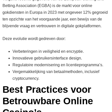
Betting Association (EGBA)
is de markt voor online
gokdiensten in Europa in 2023 met ongeveer 12% gegroeid
ten opzichte van het voorgaande jaar, een bewijs van de
blijvende vraag en vertrouwen in digitale gokplatformen.
Deze evolutie wordt gedreven door:
Verbeteringen in veiligheid en encryptie.
Innovatieve gebruikersinterface design.
Regulatoire modernisering en licentieprogramma’s.
Vergemakkelijking van betaalmethoden, inclusief
cryptocurrency.
Best Practices voor
Betrouwbare Online