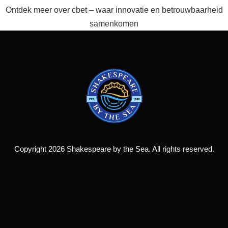
Ontdek meer over cbet – waar innovatie en betrouwbaarheid
samenkomen
Copyright 2026 Shakespeare by the Sea. All rights reserved.