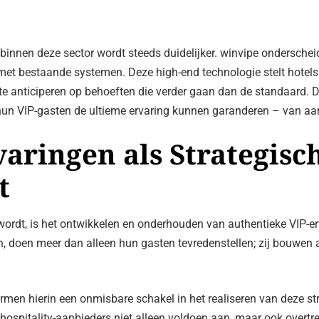
innen deze sector wordt steeds duidelijker. winvipe onderschei
et bestaande systemen. Deze high-end technologie stelt hotels e
te anticiperen op behoeften die verder gaan dan de standaard. 
hun VIP-gasten de ultieme ervaring kunnen garanderen – van aan
varingen als Strategisc
t
wordt, is het ontwikkelen en onderhouden van authentieke VIP-e
en, doen meer dan alleen hun gasten tevredenstellen; zij bouwen a
men hierin een onmisbare schakel in het realiseren van deze str
ospitality-aanbieders niet alleen voldoen aan, maar ook overtre