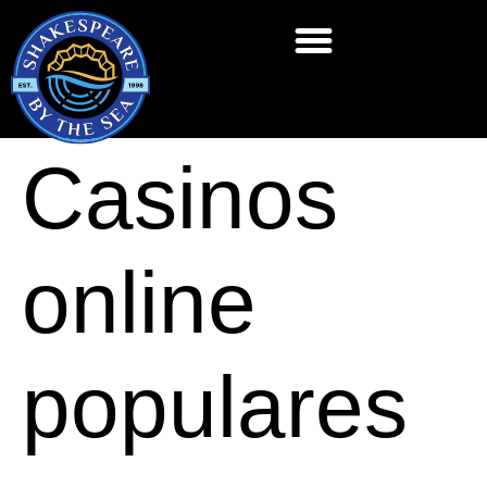
Casinos
online
populares