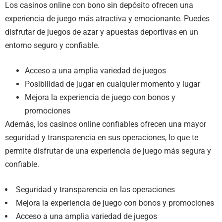
Los casinos online con bono sin depósito ofrecen una
experiencia de juego más atractiva y emocionante. Puedes
disfrutar de juegos de azar y apuestas deportivas en un
entorno seguro y confiable.
Acceso a una amplia variedad de juegos
Posibilidad de jugar en cualquier momento y lugar
Mejora la experiencia de juego con bonos y
promociones
Además, los casinos online confiables ofrecen una mayor
seguridad y transparencia en sus operaciones, lo que te
permite disfrutar de una experiencia de juego más segura y
confiable.
Seguridad y transparencia en las operaciones
Mejora la experiencia de juego con bonos y promociones
Acceso a una amplia variedad de juegos