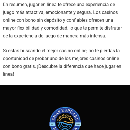
En resumen, jugar en línea te ofrece una experiencia de
juego más atractiva, emocionante y segura. Los casinos
online con bono sin depósito y confiables ofrecen una
mayor flexibilidad y comodidad, lo que te permite disfrutar
de la experiencia de juego de manera más intensa.
Si estás buscando el mejor casino online, no te pierdas la
oportunidad de probar uno de los mejores casinos online
con bono gratis. ¡Descubre la diferencia que hace jugar en
línea!