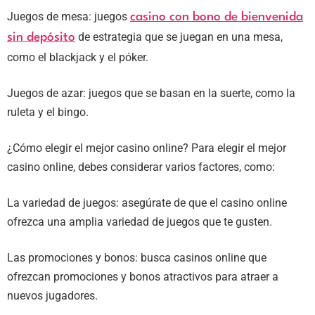
Juegos de mesa: juegos
casino con bono de bienvenida
de estrategia que se juegan en una mesa,
sin depósito
como el blackjack y el póker.
Juegos de azar: juegos que se basan en la suerte, como la
ruleta y el bingo.
¿Cómo elegir el mejor casino online? Para elegir el mejor
casino online, debes considerar varios factores, como:
La variedad de juegos: asegúrate de que el casino online
ofrezca una amplia variedad de juegos que te gusten.
Las promociones y bonos: busca casinos online que
ofrezcan promociones y bonos atractivos para atraer a
nuevos jugadores.