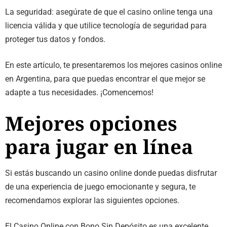
La seguridad: asegúrate de que el casino online tenga una
licencia válida y que utilice tecnología de seguridad para
proteger tus datos y fondos.
En este artículo, te presentaremos los mejores casinos online
en Argentina, para que puedas encontrar el que mejor se
adapte a tus necesidades. ¡Comencemos!
Mejores opciones
para jugar en línea
Si estás buscando un casino online donde puedas disfrutar
de una experiencia de juego emocionante y segura, te
recomendamos explorar las siguientes opciones.
El Casino Online con Bono Sin Depósito es una excelente