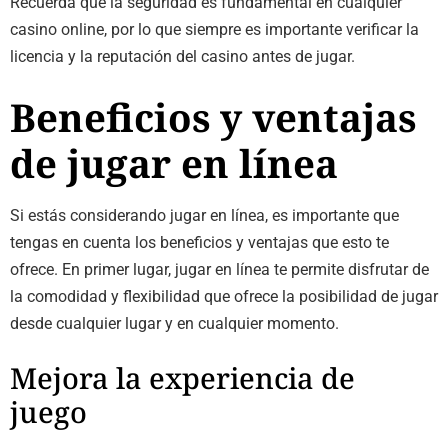
Recuerda que la seguridad es fundamental en cualquier
casino online, por lo que siempre es importante verificar la
licencia y la reputación del casino antes de jugar.
Beneficios y ventajas
de jugar en línea
Si estás considerando jugar en línea, es importante que
tengas en cuenta los beneficios y ventajas que esto te
ofrece. En primer lugar, jugar en línea te permite disfrutar de
la comodidad y flexibilidad que ofrece la posibilidad de jugar
desde cualquier lugar y en cualquier momento.
Mejora la experiencia de
juego