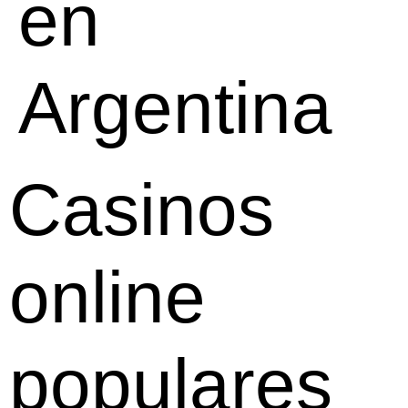
en
Argentina
Casinos
online
populares