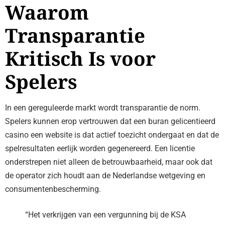
Waarom
Transparantie
Kritisch Is voor
Spelers
In een gereguleerde markt wordt transparantie de norm.
Spelers kunnen erop vertrouwen dat een
buran gelicentieerd
casino
een website is dat actief toezicht ondergaat en dat de
spelresultaten eerlijk worden gegenereerd. Een licentie
onderstrepen niet alleen de betrouwbaarheid, maar ook dat
de operator zich houdt aan de Nederlandse wetgeving en
consumentenbescherming.
“Het verkrijgen van een vergunning bij de KSA