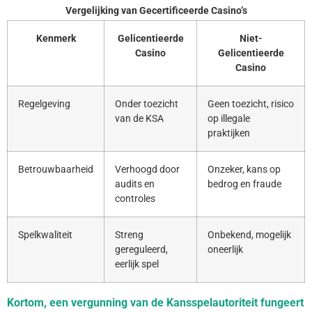
Vergelijking van Gecertificeerde Casino’s
Kenmerk
Gelicentieerde
Niet-
Casino
Gelicentieerde
Casino
Regelgeving
Onder toezicht
Geen toezicht, risico
van de KSA
op illegale
praktijken
Betrouwbaarheid
Verhoogd door
Onzeker, kans op
audits en
bedrog en fraude
controles
Spelkwaliteit
Streng
Onbekend, mogelijk
gereguleerd,
oneerlijk
eerlijk spel
Kortom, een vergunning van de Kansspelautoriteit fungeert