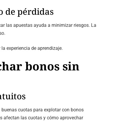
o de pérdidas
car las apuestas ayuda a minimizar riesgos. La
so.
 la experiencia de aprendizaje.
char bonos sin
atuitos
 buenas cuotas para explotar con bonos
ias afectan las cuotas y cómo aprovechar