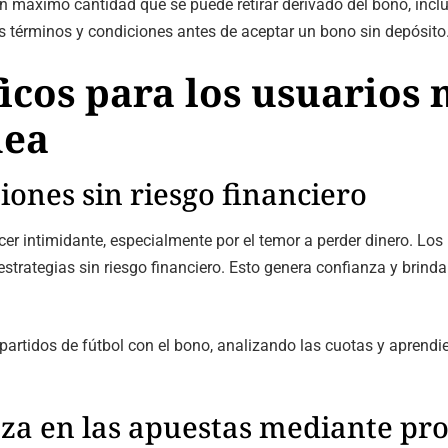
un máximo cantidad que se puede retirar derivado del bono, inc
s términos y condiciones antes de aceptar un bono sin depósito
ficos para los usuarios 
nea
siones sin riesgo financiero
cer intimidante, especialmente por el temor a perder dinero. Los 
estrategias sin riesgo financiero. Esto genera confianza y brind
artidos de fútbol con el bono, analizando las cuotas y aprendien
za en las apuestas mediante pr