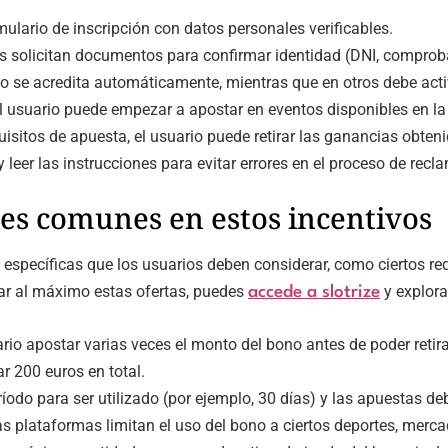
mulario de inscripción con datos personales verificables.
s solicitan documentos para confirmar identidad (DNI, comproba
o se acredita automáticamente, mientras que en otros debe act
 el usuario puede empezar a apostar en eventos disponibles en l
uisitos de apuesta, el usuario puede retirar las ganancias obten
eer las instrucciones para evitar errores en el proceso de recl
es comunes en estos incentivos
 específicas que los usuarios deben considerar, como ciertos re
r al máximo estas ofertas, puedes
y explora
accede a slotrize
rio apostar varias veces el monto del bono antes de poder retir
r 200 euros en total.
ríodo para ser utilizado (por ejemplo, 30 días) y las apuestas d
 plataformas limitan el uso del bono a ciertos deportes, merca