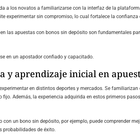
a a los novatos a familiarizarse con la interfaz de la plataform
te experimentar sin compromiso, lo cual fortalece la confianza 
da en las apuestas con bonos sin depósito son fundamentales pa
rse en un apostador confiado y capacitado.
a y aprendizaje inicial en apues
 experimentar en distintos deportes y mercados. Se familiarizan
o fijo. Además, la experiencia adquirida en estos primeros paso
 con un bono sin depósito, por ejemplo, puede comprender mej
 probabilidades de éxito.