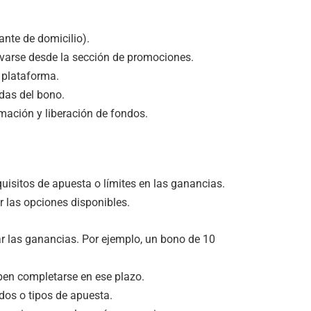
nte de domicilio).
ivarse desde la sección de promociones.
a plataforma.
idas del bono.
amación y liberación de fondos.
quisitos de apuesta o límites en las ganancias.
r las opciones disponibles.
ar las ganancias. Por ejemplo, un bono de 10
eben completarse en ese plazo.
dos o tipos de apuesta.