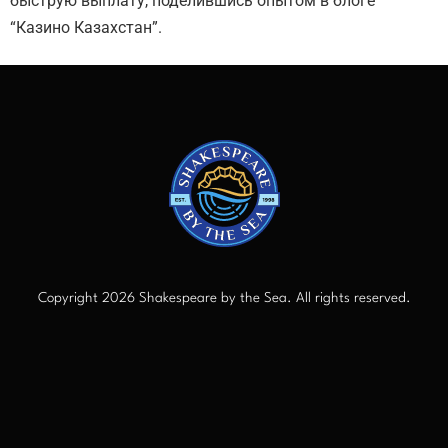
быструю выплату, поделившись опытом в блоге
“Казино Казахстан”.
Copyright 2026 Shakespeare by the Sea. All rights reserved.