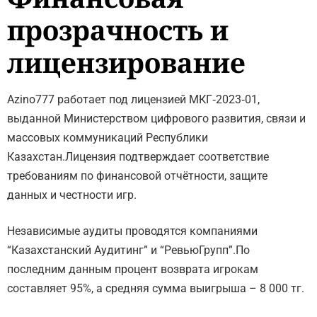
прозрачность и
лицензирование
Azino777 работает под лицензией МКГ‑2023‑01,
выданной Министерством цифрового развития, связи и
массовых коммуникаций Республики
Казахстан.Лицензия подтверждает соответствие
требованиям по финансовой отчётности, защите
данных и честности игр.
Независимые аудиты проводятся компаниями
“Казахстанский Аудитинг” и “РевьюГрупп”.По
последним данным процент возврата игрокам
составляет 95%, а средняя сумма выигрыша – 8 000 тг.