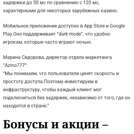
задержки до 50 мс по сравнению с 120 мс,
характерными для некоторых зарубежных казино.
Мобильное приложение доступно в App Store и Google
Play.Оно поддерживает “dark mode”, что удобно
игрокам, которые часто играют ночью.
Марина Сидорова, директор отдела маркетинга
“Azino777”:
“Мы понимаем, что пользователи ценят скорость и
простоту доступа.Поэтому инвестируем в
инфраструктуру, чтобы каждый клиент мог
подключиться без задержек, независимо от того, где он
находится в стране.”
Бонусы и акции –