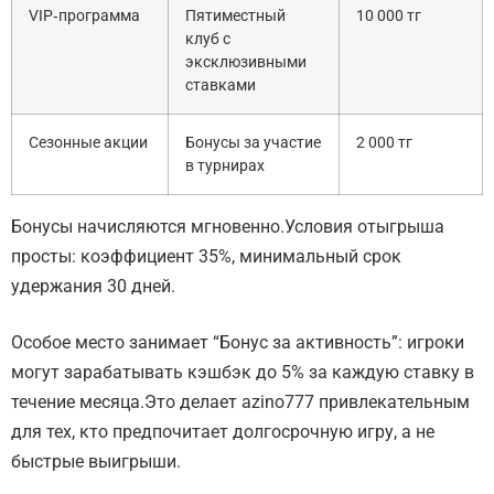
VIP‑программа
Пятиместный
10 000 тг
клуб с
эксклюзивными
ставками
Сезонные акции
Бонусы за участие
2 000 тг
в турнирах
Бонусы начисляются мгновенно.Условия отыгрыша
просты: коэффициент 35%, минимальный срок
удержания 30 дней.
Особое место занимает “Бонус за активность”: игроки
могут зарабатывать кэшбэк до 5% за каждую ставку в
течение месяца.Это делает azino777 привлекательным
для тех, кто предпочитает долгосрочную игру, а не
быстрые выигрыши.