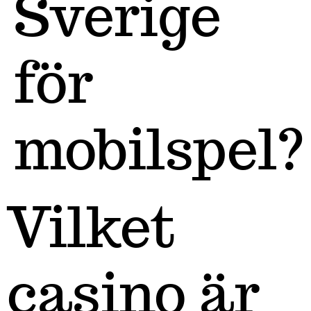
Sverige
för
mobilspel?
Vilket
casino är