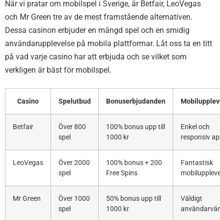
När vi pratar om mobilspel i Sverige, är Betfair, LeoVegas
och Mr Green tre av de mest framstående alternativen.
Dessa casinon erbjuder en mängd spel och en smidig
användarupplevelse på mobila plattformar. Låt oss ta en titt
på vad varje casino har att erbjuda och se vilket som
verkligen är bäst för mobilspel.
Casino
Spelutbud
Bonuserbjudanden
Mobilupplev
Betfair
Över 800
100% bonus upp till
Enkel och
spel
1000 kr
responsiv a
LeoVegas
Över 2000
100% bonus + 200
Fantastisk
spel
Free Spins
mobiluppleve
Mr Green
Över 1000
50% bonus upp till
Väldigt
spel
1000 kr
användarvän