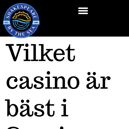
Vilket
casino är
bäst i