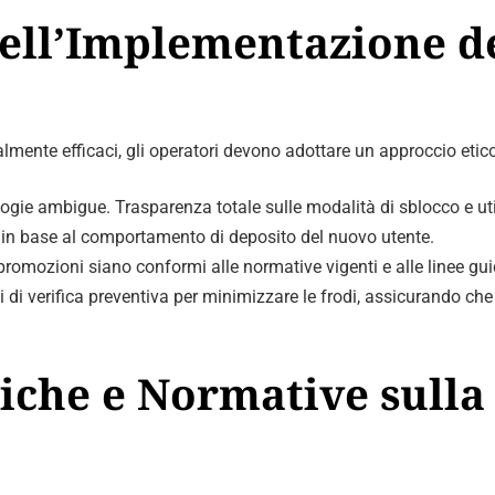
nell’Implementazione d
almente efficaci, gli operatori devono adottare un approccio etic
ogie ambigue. Trasparenza totale sulle modalità di sblocco e uti
in base al comportamento di deposito del nuovo utente.
promozioni siano conformi alle normative vigenti e alle linee gu
i verifica preventiva per minimizzare le frodi, assicurando che 
iche e Normative sulla