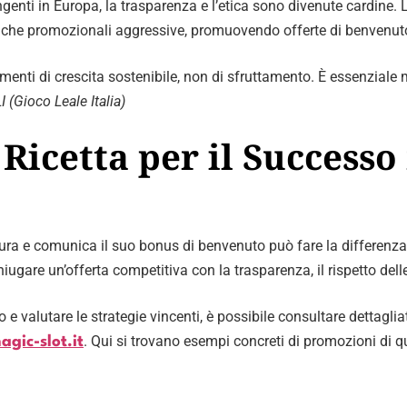
enti in Europa, la trasparenza e l’etica sono divenute cardine. L
atiche promozionali aggressive, promuovendo offerte di benvenuto 
enti di crescita sostenibile, non di sfruttamento. È essenziale 
I (Gioco Leale Italia)
Ricetta per il Success
tura e comunica il suo bonus di benvenuto può fare la differenza
niugare un’offerta competitiva con la trasparenza, il rispetto dell
 e valutare le strategie vincenti, è possibile consultare dettagli
. Qui si trovano esempi concreti di promozioni di qu
gic-slot.it