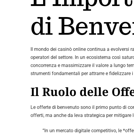
di Benve
Il mondo dei casinò online continua a evolversi ra
operatori del settore. In un ecosistema così saturo
concorrenza e massimizzare il valore a lungo termin
strumenti fondamentali per attrarre e fidelizzare i
Il Ruolo delle Of
Le offerte di benvenuto sono il primo punto di cont
offerti, ma anche da leva strategica per mitigare l
“In un mercato digitale competitivo, le *of