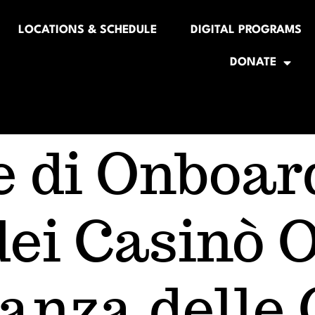
LOCATIONS & SCHEDULE
DIGITAL PROGRAMS
DONATE
e di Onboar
dei Casinò O
anza delle 