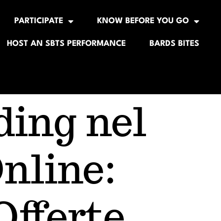
PARTICIPATE
KNOW BEFORE YOU GO
HOST AN SBTS PERFORMANCE
BARDS BITES
ding nel
nline:
Offerte