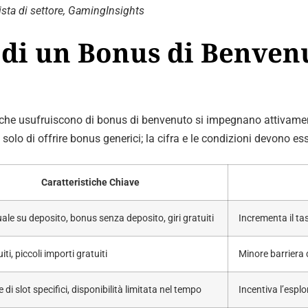
ista di settore, GamingInsights
 di un Bonus di Benvenu
ti che usufruiscono di bonus di benvenuto si impegnano attivamen
ta solo di offrire bonus generici; la cifra e le condizioni devono e
Caratteristiche Chiave
ale su deposito, bonus senza deposito, giri gratuiti
Incrementa il tas
uiti, piccoli importi gratuiti
Minore barriera 
 di slot specifici, disponibilità limitata nel tempo
Incentiva l’espl