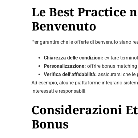
Le Best Practice 
Benvenuto
Per garantire che le offerte di benvenuto siano re
Chiarezza delle condizioni:
evitare terminol
Personalizzazione:
offrire bonus matching 
Verifica dell’affidabilità:
assicurarsi che le 
Ad esempio, alcune piattaforme integrano sistemi d
interessati e responsabili.
Considerazioni Et
Bonus