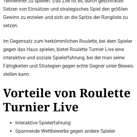
Teilnehmer zu spielen. Das Ziel ist es, durch geschicktes
Setzen von Einsätzen und strategisches Spiel den größten
Gewinn zu erzielen und sich an die Spitze der Rangliste zu
setzen.
Im Gegensatz zum herkömmlichen Roulette, bei dem Spieler
gegen das Haus spielen, bietet Roulette Turnier Live eine
interaktive und soziale Spielerfahrung, bei der man seine
Fähigkeiten und Strategien gegen echte Gegner unter Beweis
stellen kann.
Vorteile von Roulette
Turnier Live
Interaktive Spielerfahrung
Spannende Wettbewerbe gegen andere Spieler