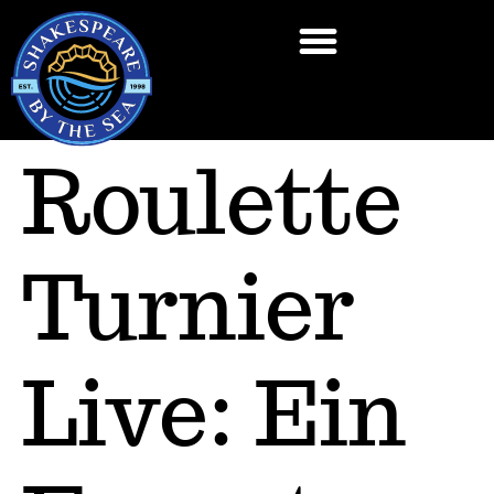
Roulette
Turnier
Live: Ein