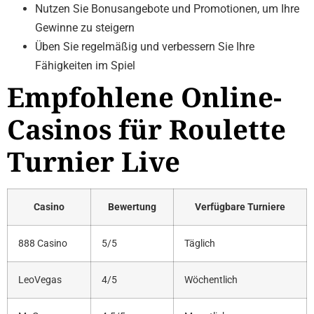
Nutzen Sie Bonusangebote und Promotionen, um Ihre
Gewinne zu steigern
Üben Sie regelmäßig und verbessern Sie Ihre
Fähigkeiten im Spiel
Empfohlene Online-
Casinos für Roulette
Turnier Live
Casino
Bewertung
Verfügbare Turniere
888 Casino
5/5
Täglich
LeoVegas
4/5
Wöchentlich