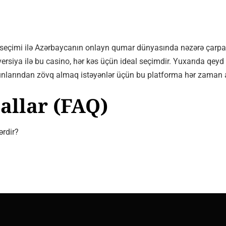
 seçimi ilə Azərbaycanın onlayn qumar dünyasında nəzərə çarpan b
 versiya ilə bu casino, hər kəs üçün ideal seçimdir. Yuxarıda qeyd
unlarından zövq almaq istəyənlər üçün bu platforma hər zaman a
uallar (FAQ)
ərdir?