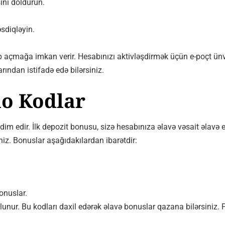
ını doldurun.
əsdiqləyin.
açmağa imkan verir. Hesabınızı aktivləşdirmək üçün e-poçt ünva
ndan istifadə edə bilərsiniz.
o Kodlar
dim edir. İlk depozit bonusu, sizə hesabınıza əlavə vəsait əlavə
z. Bonuslar aşağıdakılardan ibarətdir:
onuslar.
unur. Bu kodları daxil edərək əlavə bonuslar qazana bilərsiniz.