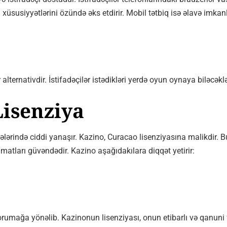
 xüsusiyyətlərini özündə əks etdirir. Mobil tətbiq isə əlavə imkan
 alternativdir. İstifadəçilər istədikləri yerdə oyun oynaya biləcəklə
Lisenziya
ərində ciddi yanaşır. Kazino, Curacao lisenziyasına malikdir. Bu
atları güvəndədir. Kazino aşağıdakılara diqqət yetirir:
orumağa yönəlib. Kazinonun lisenziyası, onun etibarlı və qanuni fə