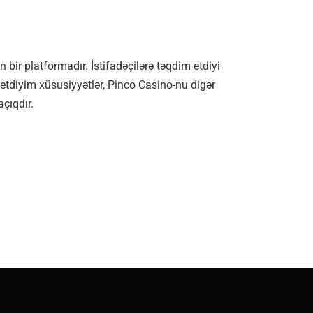
ir platformadır. İstifadəçilərə təqdim etdiyi
 etdiyim xüsusiyyətlər, Pinco Casino-nu digər
çıqdır.