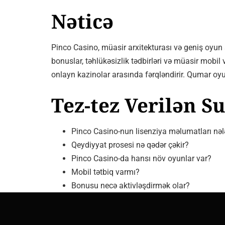
Nəticə
Pinco Casino, müasir arxitekturası və geniş oyun
bonuslar, təhlükəsizlik tədbirləri və müasir mobil
onlayn kazinolar arasında fərqləndirir. Qumar oy
Tez-tez Verilən S
Pinco Casino-nun lisenziya məlumatları nəl
Qeydiyyat prosesi nə qədər çəkir?
Pinco Casino-da hansı növ oyunlar var?
Mobil tətbiq varmı?
Bonusu necə aktivləşdirmək olar?