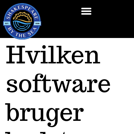
Hvilken
software
bruger