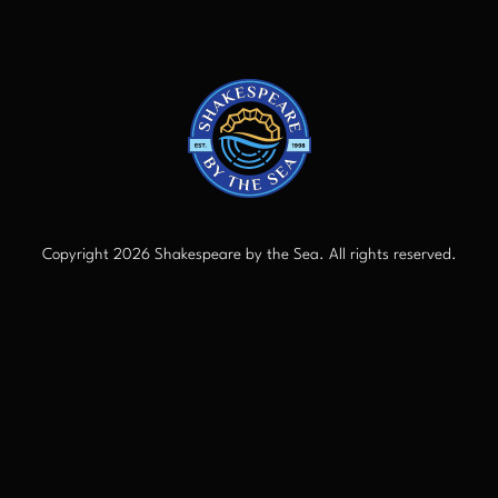
Copyright 2026 Shakespeare by the Sea. All rights reserved.