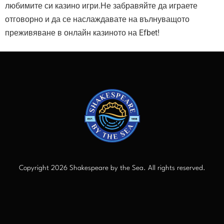
любимите си казино игри.Не забравяйте да играете
отговорно и да се наслаждавате на вълнуващото
преживяване в онлайн казиното на Efbet!
Copyright 2026 Shakespeare by the Sea. All rights reserved.